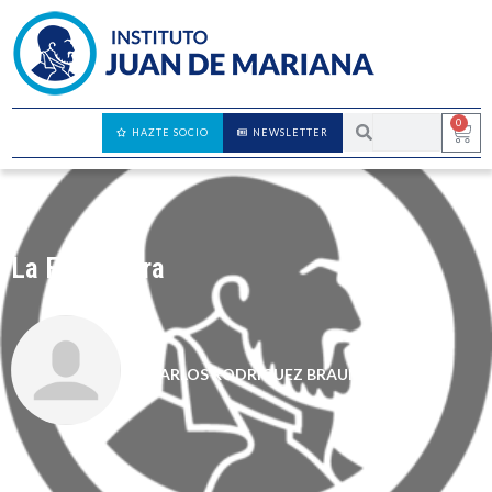
0
HAZTE SOCIO
NEWSLETTER
La Fed ignora
CARLOS RODRÍGUEZ BRAUN