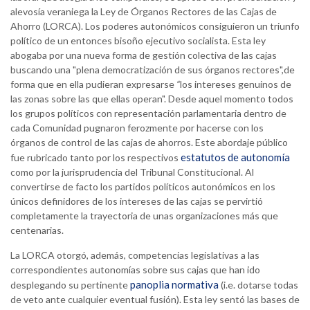
alevosía veraniega la Ley de Órganos Rectores de las Cajas de
Ahorro (LORCA). Los poderes autonómicos consiguieron un triunfo
político de un entonces bisoño ejecutivo socialista. Esta ley
abogaba por una nueva forma de gestión colectiva de las cajas
buscando una "plena democratización de sus órganos rectores",de
forma que en ella pudieran expresarse
“
los intereses genuinos de
las zonas sobre las que ellas operan". Desde aquel momento todos
los grupos políticos con representación parlamentaria dentro de
cada Comunidad pugnaron ferozmente por hacerse con los
órganos de control de las cajas de ahorros. Este abordaje público
estatutos de autonomía
fue rubricado tanto por los respectivos
como por la jurisprudencia del Tribunal Constitucional. Al
convertirse de facto los partidos políticos autonómicos en los
únicos definidores de los intereses de las cajas se pervirtió
completamente la trayectoria de unas organizaciones más que
centenarias.
La LORCA otorgó, además, competencias legislativas a las
correspondientes autonomías sobre sus cajas que han ido
panoplia normativa
desplegando su pertinente
(i.e. dotarse todas
de veto ante cualquier eventual fusión). Esta ley sentó las bases de