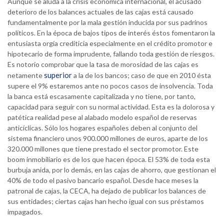
Aunque se aluda a la crisis económica internacional, el acusado
deterioro de los balances actuales de las cajas está causado
fundamentalmente por la mala gestión inducida por sus padrinos
políticos. En la época de bajos tipos de interés éstos fomentaron la
entusiasta orgía crediticia especialmente en el crédito promotor e
hipotecario de forma imprudente, fallando toda gestión de riesgos.
Es notorio comprobar que la tasa de morosidad de las cajas es
superior
netamente
a la de los bancos; caso de que en 2010 ésta
supere el 9% estaremos ante no pocos casos de insolvencia. Toda
la banca está escasamente capitalizada y no tiene, por tanto,
capacidad para seguir con su normal actividad. Esta es la dolorosa y
patética realidad pese al alabado modelo español de reservas
anticíclicas. Sólo los hogares españoles deben al conjunto del
sistema financiero unos 900.000 millones de euros, aparte de los
320.000 millones que tiene prestado el sector promotor. Este
boom inmobiliario es de los que hacen época. El 53% de toda esta
burbuja anida, por lo demás, en las cajas de ahorro, que gestionan el
40% de todo el pasivo bancario español. Desde hace meses la
patronal de cajas, la CECA, ha dejado de publicar los balances de
sus entidades; ciertas cajas han hecho igual con sus préstamos
impagados.