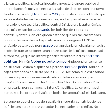
a la casta política. El actual Ejecutivo inyectará dinero público al
sector bancario (mayormente a las cajas de ahorros) con un nuevo
FROB
más
fondo de rescate (
), otro
, pero esta vez con el fin de que
estas entidades se fusionen o integren. Lo que debiera hacer el
mercado lo costeará la política central (ni siquiera la autonómica,
saqueando
para más escarnio)
los bolsillos de todos los
contribuyentes. Con ello queda patente que los tan cacareados
Fondos de Garantía de Depósito eran muy exiguos. El PP ha
acabó
criticado esta ayuda pero
por aprobarla en el parlamento. Es
probable que las uniones sean entre cajas de la misma comunidad
barreras
autónoma, ya que las interregionales tendrán fuertes
políticas
Gobierno autonómico
. Ningún
–independientemente
cuota de poder
de su color– estará dispuesto a perder
sobre sus
cajas refrendada en su día por la LORCA. Me temo que este fondo
no servirá para un saneamiento eficaz de las cajas sino que
propiciará, como mucho, fusiones artificiales sin verdadera lógica
empresarial pero con mucha intención política. La ceremonia, el
banquete, las copas y el viaje de bodas los apoquinará el ciudadano.
Se supone que el Banco de España (BE) cuenta con atribuciones
suficientes para supervisar todas las entidades de crédito. No