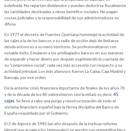
indefinida. No reparten dividendos y pueden deducirse fiscalmente
las cantidades destinadas a obras benéfico-sociales. No pagan
costas judiciales y la responsabilidad de sus administradores es
difusa.
En 1977 el decreto de Fuentes Quintana homologó la actividad de
las cajas a la de los bancos y su radio de acción dejó de limitarse
desde entonces a su mero territorio. Se profesionalizaron con
notable éxito. Emularon a los privilegiados bancos en sus maneras
de expandir y hacer dinero por doquier esgrimiendo la coartada de
su "compromiso social", cada vez más accesorio con respecto a su
actividad principal. Los más afanosos fueron La Caixa, Caja Madrid y
Bancaja, por ese orden.
De la anterior crisis financiera importante de finales de los años 70
45
y de la década de los 80 sobrevivieron casi la mitad, es decir,
cajas
. Se llevó a cabo una purga y reestructuración de todo el
sistema financiero español bajo la férrea disciplina del Banco de
España respaldado por el Gobierno.
El 2 de Agosto de 1985 (un año después de la ineficaz reforma
laboral que acogía a los temporales) se aprobó con premeditación y