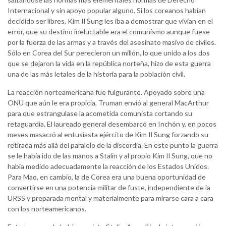
Internacional y sin apoyo popular alguno. Si los coreanos habían
decidido ser libres, Kim Il Sung les iba a demostrar que vivían en el
error, que su destino ineluctable era el comunismo aunque fuese
por la fuerza de las armas y a través del asesinato masivo de civiles.
Sólo en Corea del Sur perecieron un millón, lo que unido a los dos
que se dejaron la vida en la república norteña, hizo de esta guerra
una de las más letales de la historia para la población civil.
La reacción norteamericana fue fulgurante. Apoyado sobre una
ONU que aún le era propicia, Truman envió al general MacArthur
para que estrangulase la acometida comunista cortando su
retaguardia. El laureado general desembarcó en Inchón y, en pocos
meses masacró al entusiasta ejército de Kim Il Sung forzando su
retirada más allá del paralelo de la discordia. En este punto la guerra
se le había ido de las manos a Stalin y al propio Kim Il Sung, que no
había medido adecuadamente la reacción de los Estados Unidos.
Para Mao, en cambio, la de Corea era una buena oportunidad de
convertirse en una potencia militar de fuste, independiente de la
URSS y preparada mental y materialmente para mirarse cara a cara
con los norteamericanos.