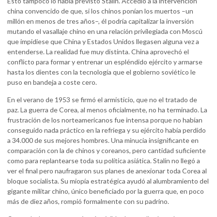
Esto tampoco lo había previsto Stalin. Accedió a la intervención
china convencido de que, si los chinos ponían los muertos –un
millón en menos de tres años–, él podría capitalizar la inversión
mutando el vasallaje chino en una relación privilegiada con Moscú
que impidiese que China y Estados Unidos llegasen alguna vez a
entenderse. La realidad fue muy distinta. China aprovechó el
conflicto para formar y entrenar un espléndido ejército y armarse
hasta los dientes con la tecnología que el gobierno soviético le
puso en bandeja a coste cero.
En el verano de 1953 se firmó el armisticio, que no el tratado de
paz. La guerra de Corea, al menos oficialmente, no ha terminado. La
frustración de los norteamericanos fue intensa porque no habían
conseguido nada práctico en la refriega y su ejército había perdido
a 34.000 de sus mejores hombres. Una minucia insignificante en
comparación con la de chinos y coreanos, pero cantidad suficiente
como para replantearse toda su política asiática. Stalin no llegó a
ver el final pero naufragaron sus planes de anexionar toda Corea al
bloque socialista. Su miopía estratégica ayudó al alumbramiento del
gigante militar chino, único beneficiado por la guerra que, en poco
más de diez años, rompió formalmente con su padrino.