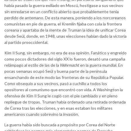
había pasado la guerra exiliado en Moscú, hostigase a sus vecinos
sin enredarse en un conflicto abierto que probablemente tenía
perdido de antemano. De esta manera, poniendo a los norcoreanos
comunistas en pie de guerra, el Kremlin fijaba con cola la frontera
coreana y apartaba de la mente de Truman la idea de unificar Corea
desde Seúl, donde, en 1948, unas elecciones habían dado la victoria
al partido prooccidental.
Kim Il Sung, sin embargo, no era de esa opinión. Fanático y engreído
como pocos dictadores del siglo XX lo fueron, desató una campaña
relámpago al estilo de las de la
Wehrmacht
en la guerra mundial. En
pocas semanas ocupó Seúl y buena parte de la península
ensanchando de este modo las fronteras de su República Popular.
Como obsequio a sus vecinos, pasó a cuchillo a todos los
opositores al comunismo que encontró con vida. A Washington la
ofensiva de Kim Il Sung le cogió con el pie cambiado y en pleno
repliegue de tropas. Truman había ordenado una retirada ordenada
de Corea tras las elecciones, y en esas estaban los militares
americanos cuando sobrevino la invasión.
La guerra había sido buscada a propósito por Corea del Norte
saltándose las normas más elementales normas de Derecho