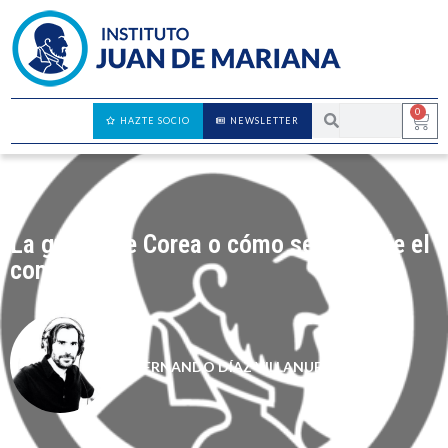
0
HAZTE SOCIO
NEWSLETTER
La guerra de Corea o cómo se expande el
comunismo
FERNANDO DÍAZ VILLANUEVA