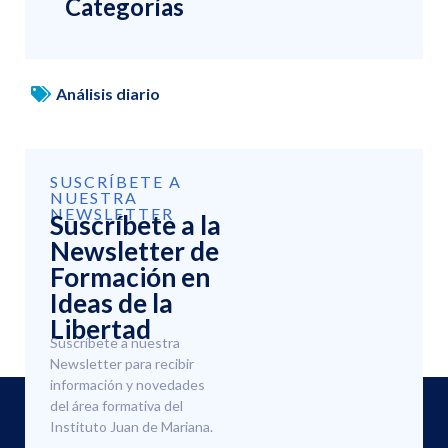
Categorías
Análisis diario
SUSCRÍBETE A
NUESTRA
NEWSLETTER
Suscríbete a la
Newsletter de
Formación en
Ideas de la
Libertad
Suscríbete a nuestra
Newsletter para recibir
información y novedades
del área formativa del
Instituto Juan de Mariana.