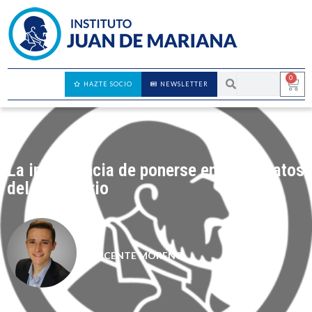
0
HAZTE SOCIO
NEWSLETTER
La importancia de ponerse en los zapatos
del adversario
VICENTE MORENO