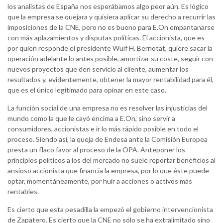
los analistas de España nos esperábamos algo peor aún. Es lógico
que la empresa se quejara y quisiera aplicar su derecho a recurrir las
imposiciones de la CNE, pero no es bueno para E.On empantanarse
con más aplazamientos y disputas políticas. El accionista, que es
por quien responde el presidente Wulf H. Bernotat, quiere sacar la
operación adelante lo antes posible, amortizar su coste, seguir con
nuevos proyectos que den servicio al cliente, aumentar los
resultados y, evidentemente, obtener la mayor rentabilidad para él,
que es el único legitimado para opinar en este caso.
La función social de una empresa no es resolver las injusticias del
mundo como la que le cayó encima a E.On, sino servir a
consumidores, accionistas e ir lo más rápido posible en todo el
proceso. Siendo así, la queja de Endesa ante la Comisión Europea
presta un flaco favor al proceso de la OPA. Anteponer los
principios políticos a los del mercado no suele reportar beneficios al
ansioso accionista que financia la empresa, por lo que éste puede
optar, momentáneamente, por huir a acciones o activos más
rentables.
Es cierto que esta pesadilla la empezó el gobierno intervencionista
de Zapatero. Es cierto que la CNE no sólo se ha extralimitado sino