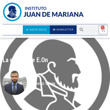
0
HAZTE SOCIO
NEWSLETTER
La misión de E.On
JORGE VALÍN