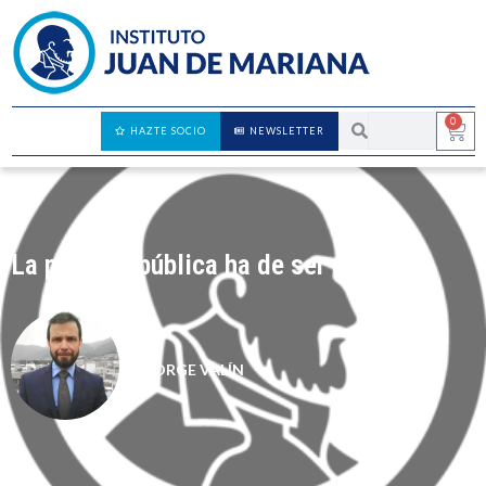
0
HAZTE SOCIO
NEWSLETTER
La pensión pública ha de ser abolida
JORGE VALÍN