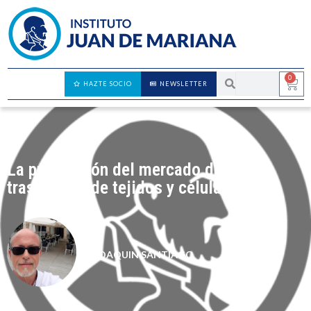
0
HAZTE SOCIO
NEWSLETTER
La prohibición del mercado de
trasplantes de tejidos y células
JOAQUIN SANTIAGO