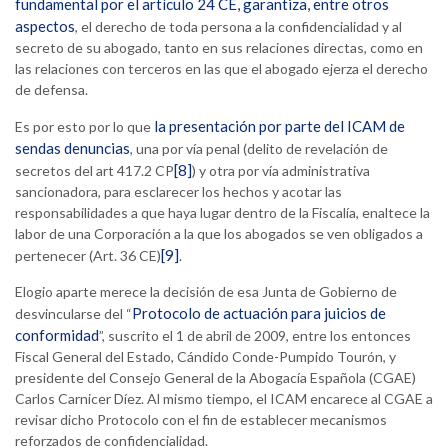
fundamental por el artículo 24 CE, garantiza, entre otros
aspectos
, el derecho de toda persona a la confidencialidad y al
secreto de su abogado, tanto en sus relaciones directas, como en
las relaciones con terceros en las que el abogado ejerza el derecho
de defensa.
la presentación por parte del ICAM de
Es por esto por lo que
sendas denuncias
, una por vía penal (delito de revelación de
[8]
secretos del art 417.2 CP
) y otra por vía administrativa
sancionadora, para esclarecer los hechos y acotar las
responsabilidades a que haya lugar dentro de la Fiscalía, enaltece la
labor de una Corporación a la que los abogados se ven obligados a
[9]
pertenecer (Art. 36 CE)
.
Elogio aparte merece la decisión de esa Junta de Gobierno de
Protocolo de actuación para juicios de
desvincularse del “
conformidad
”, suscrito el 1 de abril de 2009, entre los entonces
Fiscal General del Estado, Cándido Conde-Pumpido Tourón, y
presidente del Consejo General de la Abogacía Española (CGAE)
Carlos Carnicer Díez. Al mismo tiempo, el ICAM encarece al CGAE a
revisar dicho Protocolo con el fin de establecer mecanismos
reforzados de confidencialidad.