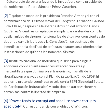
módico precio de votar a favor de la investidura como presidente
del gobierno de Pedro Sánchez Pérez-Castejón.
[2]
El golpe de mano de la presidenta Francina Armengol con el
nombramiento del Letrado mayor del Congreso, Fernando Galindo
Elola-Olaso, después de la extraña dimisión del anterior, Carlos
Gutiérrez Vicent, es un episodio ejemplar para entender como la
pusilanimidad de algunos funcionarios de alto nivel conscientes del
deber de cumplir las leyes y la Constitución se sustituye de
inmediato por la docilidad de arribistas dispuestos a obedecer las
instrucciones de quiénes les nombran. Sin más.
[3]
Instituto Nacional de Industria que sirvió para dirigir la
economía con los planteamientos intervencionistas y
mercantilistas que dominaron el franquismo, más allá de la
liberalización ensayada con el Plan de Estabilización de 1959. El
gobierno pretende seguir esa estela con la SEPI (Sociedad Estatal
de Participación Industriales) y todo tipo de autorizaciones y
cortapisas contra la libertad de empresa.
[4]
Power tends to corrupt and absolute power corrupts
“
absolutely
”. Correspondencia con el obispo Creighton.