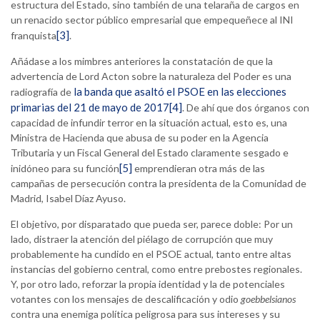
estructura del Estado, sino también de una telaraña de cargos en
un renacido sector público empresarial que empequeñece al INI
[3]
franquista
.
Añádase a los mimbres anteriores la constatación de que la
advertencia de Lord Acton sobre la naturaleza del Poder es una
la banda que asaltó el PSOE en las elecciones
radiografía de
primarias del 21 de mayo de 2017
[4]
. De ahí que dos órganos con
capacidad de infundir terror en la situación actual, esto es, una
Ministra de Hacienda que abusa de su poder en la Agencia
Tributaria y un Fiscal General del Estado claramente sesgado e
[5]
inidóneo para su función
emprendieran otra más de las
campañas de persecución contra la presidenta de la Comunidad de
Madrid, Isabel Díaz Ayuso.
El objetivo, por disparatado que pueda ser, parece doble: Por un
lado, distraer la atención del piélago de corrupción que muy
probablemente ha cundido en el PSOE actual, tanto entre altas
instancias del gobierno central, como entre prebostes regionales.
Y, por otro lado, reforzar la propia identidad y la de potenciales
votantes con los mensajes de descalificación y odio
goebbelsianos
contra una enemiga política peligrosa para sus intereses y su