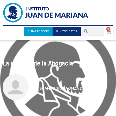
0
HAZTE SOCIO
NEWSLETTER
La rebelión de la Abogacía
JOSÉ ANTONIO BAONZA DÍAZ