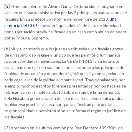
[5]
El nombramiento de Álvaro García Ortiz ha sido impugnado en
vía contencioso administrativa por las 2 principales asociaciones de
una
fiscales. En su preceptivo informe de noviembre de 2023,
mayoría del CGPJ
consideró que adolecía de falta de idoneidad,
por su actuación previa, calificada en un caso como abuso de poder
por el Tribunal Supremo.
[6]
Muy al contrario que los jueces y tribunales, los fiscales gozan
de un asombroso régimen jurídico que les permite difuminar sus
responsabilidades individuales. La CE (Art. 124.2) y su Estatuto
proclaman que ejercen sus funciones conforme a los principios de
“unidad de actuación y dependencia jerárquica” y con sujeción, en
todo caso, a los de legalidad e imparcialidad. Tradicionalmente, por
ejemplo, muchos escritos forenses presentados por los fiscales se
rubrican con un simple garabato sobre un pie de firma genérico:
El/la Fiscal. La generalización del uso de la firma electrónica podría
liquidar esa práctica viciosa, aunque la dificultad para acotar
responsabilidades persistirá si no se reforma el régimen jurídico de
los fiscales.
[7]
Aprobado en su última versión por Real Decreto 135/2021 de