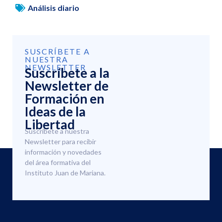
Análisis diario
SUSCRÍBETE A
NUESTRA
NEWSLETTER
Suscríbete a la
Newsletter de
Formación en
Ideas de la
Libertad
Suscríbete a nuestra
Newsletter para recibir
información y novedades
del área formativa del
Instituto Juan de Mariana.