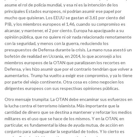
asume el rol de policía mundial, y esa ni es la intención de los
principales Estados europeos, ni podrían asumir ese papel por
mucho que quisieran. Los EEUU se gastan el 3,61 por ciento del
PIB, y los miembros europeos el 1,46, cuando su compromiso es
alcanzar, y mantener, el 2 por ciento. Europa ha apaciguado a su
opinión pública, que no quiere ni oír nada relacionado remotamente
con la seguridad, y menos con la guerra, reduciendo los
presupuestos de Defensa durante la crisis. La mano rusa asestó un
bofetón de realidad en Ucrania, en 2014, lo que aconsejó a los
miembros europeos de la OTAN que paralizasen los recortes en
Defensa, y les hizo asumir que por el contrario tendrían que volver a
aumentarlos. Trump ha vuelto a exigir ese compromiso, y ya lo tiene
por parte del viejo continente. Otra cosa es cómo negocien los
dirigentes europeos con sus respectivas opiniones públicas.
Otro mensaje trumpita: La OTAN debe encaminar sus esfuerzos en
la lucha contra el terrorismo islamista. Más importante que la
cantidad de dinero que se destina a mantener y reforzar los medios
militares es el uso que se hace de los mismos. Y en la OTAN, en
particular, es fundamental la idea de ayuda mutua, de acción en
conjunto para salvaguardar la seguridad de todos. Y lo cierto es