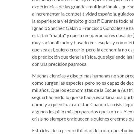
experiencias de las grandes multinacionales que 
a incrementar la competitividad española, guiado
la experiencia y el ámbito global". Durante todo e
Ignacio Sánchez Galán o Francisco González se han
está tan "malita" y que la recuperación es cosa de
muy racionalizado y basado en sesudas y completís
que sea así, quiero creerlo, pero la economía no es
de predicción que tiene la física, que siguiendo l
con una precisión pasmosa.
Muchas ciencias y disciplinas humanas no son pred
cómo surgen las especies, pero no es capaz de deci
mil años. Que los economistas de la Escuela Austr
seguía haciendo lo que se hacía estallaría una burb
cómo y a quién iba a afectar. Cuando la crisis llegó
algunos les pilló más preparados que a otros. Y en t
crisis no siempre enriquecen a quienes creemos que
Esta idea de la predictibilidad de todo, que el un