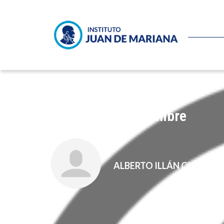
La sana incertidumbre
ALBERTO ILLÁN OVIEDO