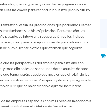
turales, guerras, paces y crisis llenan páginas que se
 ellas las claves para reconducir nuestro propio futuro.
 fantástico, están las predicciones que podríamos llamar
 instituciones y ‘lobbies’ privados. Para este año, las
ño pasado, se intuye una recuperación de los índices
os aseguran que es el mejor momento para adquirir una
án de nuevo, frente a otros que afirman que seguirán
de que las perspectivas del empleo para este año son
n, y todo ello antes de sacar unos datos anuales de paro
que tenga razón, puede que no, y es que el ‘bluf’ de los
o en nuestra memoria. Yo espero y deseo que sí, pero la
o del PP, que se ha dedicado a apretar las tuercas
as de las empresas españolas con más peso en la economía
mpetitividad, con el objetivo de "aportar las