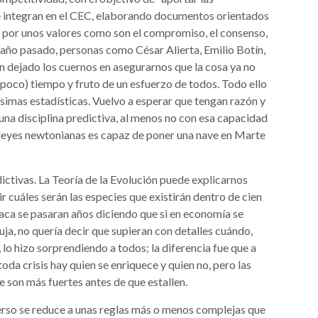
se integran en el CEC, elaborando documentos orientados
s por unos valores como son el compromiso, el consenso,
l año pasado, personas como César Alierta, Emilio Botín,
 dejado los cuernos en asegurarnos que la cosa ya no
 (poco) tiempo y fruto de un esfuerzo de todos. Todo ello
imas estadísticas. Vuelvo a esperar que tengan razón y
 una disciplina predictiva, al menos no con esa capacidad
as leyes newtonianas es capaz de poner una nave en Marte
ictivas. La Teoría de la Evolución puede explicarnos
r cuáles serán las especies que existirán dentro de cien
iaca se pasaran años diciendo que si en economía se
uja, no quería decir que supieran con detalles cuándo,
, lo hizo sorprendiendo a todos; la diferencia fue que a
oda crisis hay quien se enriquece y quien no, pero las
 son más fuertes antes de que estallen.
iverso se reduce a unas reglas más o menos complejas que