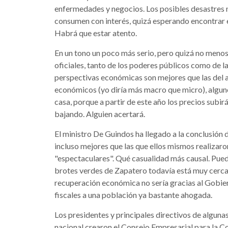
enfermedades y negocios. Los posibles desastres na
consumen con interés, quizá esperando encontrar en
Habrá que estar atento.
En un tono un poco más serio, pero quizá no menos
oficiales, tanto de los poderes públicos como de las
perspectivas económicas son mejores que las del a
económicos (yo diría más macro que micro), algun
casa, porque a partir de este año los precios subir
bajando. Alguien acertará.
El ministro De Guindos ha llegado a la conclusión 
incluso mejores que las que ellos mismos realizaro
"espectaculares". Qué casualidad más causal. Puede 
brotes verdes de Zapatero todavía está muy cercan
recuperación económica no sería gracias al Gobiern
fiscales a una población ya bastante ahogada.
Los presidentes y principales directivos de algun
nacional crearon el Consejo Empresarial para la Co