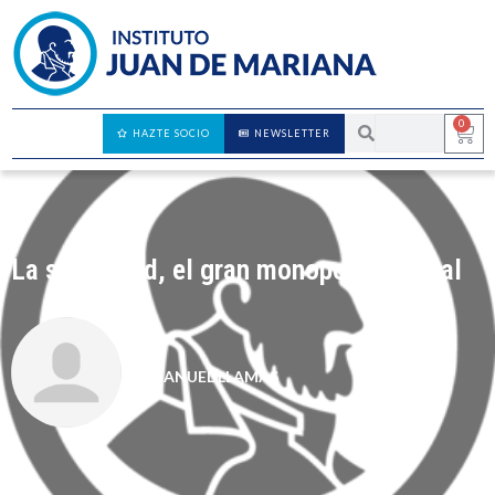
0
HAZTE SOCIO
NEWSLETTER
La seguridad, el gran monopolio estatal
MANUEL LLAMAS