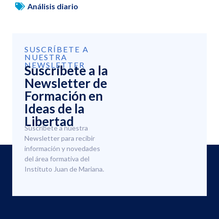
Análisis diario
SUSCRÍBETE A
NUESTRA
NEWSLETTER
Suscríbete a la
Newsletter de
Formación en
Ideas de la
Libertad
Suscríbete a nuestra
Newsletter para recibir
información y novedades
del área formativa del
Instituto Juan de Mariana.