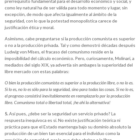
prerrequisito fundamental para el desarrollo económico y social, y
como ley natural ha de ser válida para todo momento y lugar, sin
excepción, de modo que afecta igualmente al ámbito de la
seguridad, con lo que la potestad monopolística carece de
justificación ética y moral.
Asimismo, cabe preguntarse si la producción comunista es superior
o no a la producción privada. Tal y como demostró décadas después
Ludwig von Mises, el fracaso del comunismo reside en la
imposibilidad del cálculo económico. Pero, curiosamente, Molinari, a
mediados del siglo XIX, ya advertía sin ambages la superioridad del
libre mercado con estas palabras:
O bien la producción comunista es superior a la producción libre, o no lo es.
Si lo es, no lo es sólo para la seguridad, sino para todas las cosas. Si no lo es,
el progreso consistirá inevitablemente en reemplazarlo por la producción
libre. Comunismo total o libertad total, ¡he ahí la alternativa!
5.
Así pues, ¿debe ser la seguridad un servicio privado? La
respuesta inequívoca es sí. No existe justificación teórica ni
práctica para que el Estado mantenga bajo su dominio absoluto la
producción de un bien tan esencial para el individuo como la
provisión de seguridad, por lo que debe abrirse a la libre