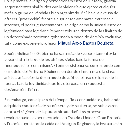
En la práctica, el origen y perfeccionamiento del Estado, guarda
sorprendentes similitudes con la violencia que ejerce cualquier
mafia o grupo de vándalos bien organizado. Así, bajo la excusa de
ofrecer “protección” frente a supuestas amenazas externas e
internas, el poder gubernamental se erige como la única fuente de
legitimidad para legislar e imponer tributos dentro de los límites de
un determinado territorio gobernado a modo de dominio exclusivo,
Miguel Anxo Bastos Boubeta
tal y como expone el profesor
.
Según Molinari, el Gobierno ha garantizado -supuestamente- la
seguridad a lo largo de los últimos siglos bajo la forma de
“monopolio” o “comunismo”. El primer sistema se corresponde con
el modelo del Antiguo Régimen, en donde el monarca o la clase
aristocrática ejercía de un modo despótico el uso exclusivo de la
fuerza, bajo la legitimidad que les otorgada una supuesta
designación divina .
Sin embargo, con el paso del tiempo, “los consumidores, habiendo
adquirido conciencia de su número y de su fuerza, se sublevaron
contra el régimen de la pura arbitrariedad”. Los procesos
revolucionarios experimentados en Estados Unidos, Gran Bretaña
y Francia supusieron la caída del Antiguo Régimen y la instauración