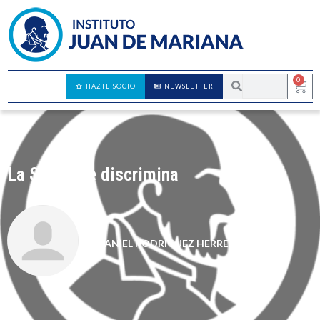
0
HAZTE SOCIO
NEWSLETTER
La SGAE me discrimina
DANIEL RODRÍGUEZ HERRERA