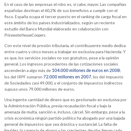
En el caso de las empresas el robo es, si cabe, mayor. Las compañías
españolas destinan el 60,2% de sus beneficios a cumplir con el
fisco. España ocupa el tercer puesto en el ranking de carga fiscal en
este ámbito de los países industrializados, según un reciente
estudio del Banco Mundial elaborado en colaboración con
PricewaterhouseCoopers
.
Con este nivel de presión tributaria, el contribuyente medio dedica
entre cuatro y cinco meses a trabajar en exclusiva para Hacienda. Y
es que, los servicios sociales no son gratuitos, pese a la opinión
general. Los ingresos procedentes de las cotizaciones sociales
104.000 millones de euros en 2008
ascenderán a algo más de
;
72.000 millones en 2007
los del IRPF sumaron
, los del Impuesto
de Sociedades casi 49.000, y el conjunto de impuestos indirectos
supuso unos 79.000 millones de euros.
Una ingente cantidad de dinero que es gestionado en exclusiva por
la Administración Pública, previa recaudación fiscal y bajo la
amenaza de multa, sanción e, incluso, cárcel. Sin embargo, pese a la
crisis económica ningún partido político ha abogado por una bajada
general de impuestos que sea drástica y sustancial. La falta de
liquidez, la carencia de ahorro y las crecientes deudas llenan cada