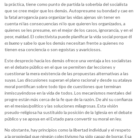
la práctica, tiene como punto de partida la soberbia del socialista
que se cree mejor que los demás. Autopresume su bondad y cae en
la fatal arrogancia para organizar las vidas ajenas sin tener en
cuenta ni las consecuencias ni lo que quieren los organizados, a
quienes se les presume, en el mejor de los casos, ignorancia, y en el
peor, maldad. El colectivista puede planificar la vida social porque él
es bueno
y sabe lo que los demás necesitan frente a quienes no
tienen esa conciencia o son egoístas y avariciosos.
Este desprecio hacia los demás ofrece una ventaja a los socialistas
en el debate público en el que se permiten dar lecciones y
cuestionar la mera existencia de las propuestas alternativas a las
suyas. Las discusiones superan el plano racional y desde su atalaya
moral pontifican sobre todo tipo de cuestiones que terminan
inmiscuyéndose en la vida de todos. Los mecanismos mentales del
progre están más cerca de la fe que de la razón. De ahí su confianza
en el mesías/político y las soluciones milagrosas. Esta visión
pseudo-religiosa ha sustituido la posición de la Iglesia en el debate
público y se apoya en el Estado para convertir su moral en ley.
No obstante, hay principios como la libertad individual y el respeto
a la propiedad que ningún colectivismo ha sido capaz de borrar. Esa