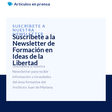
Artículos en prensa
SUSCRÍBETE A
NUESTRA
NEWSLETTER
Suscríbete a la
Newsletter de
Formación en
Ideas de la
Libertad
Suscríbete a nuestra
Newsletter para recibir
información y novedades
del área formativa del
Instituto Juan de Mariana.