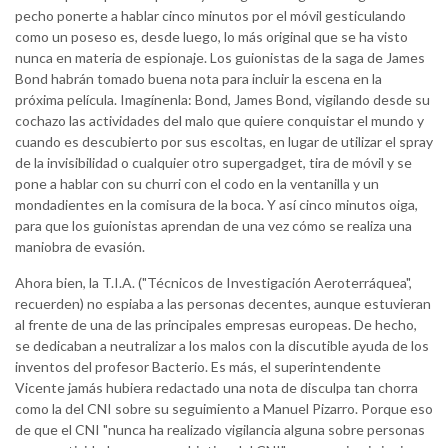
pecho ponerte a hablar cinco minutos por el móvil gesticulando
como un poseso es, desde luego, lo más original que se ha visto
nunca en materia de espionaje. Los guionistas de la saga de James
Bond habrán tomado buena nota para incluir la escena en la
próxima película. Imagínenla: Bond, James Bond, vigilando desde su
cochazo las actividades del malo que quiere conquistar el mundo y
cuando es descubierto por sus escoltas, en lugar de utilizar el spray
de la invisibilidad o cualquier otro supergadget, tira de móvil y se
pone a hablar con su churri con el codo en la ventanilla y un
mondadientes en la comisura de la boca. Y así cinco minutos oiga,
para que los guionistas aprendan de una vez cómo se realiza una
maniobra de evasión.
Ahora bien, la T.I.A. ("Técnicos de Investigación Aeroterráquea",
recuerden) no espiaba a las personas decentes, aunque estuvieran
al frente de una de las principales empresas europeas. De hecho,
se dedicaban a neutralizar a los malos con la discutible ayuda de los
inventos del profesor Bacterio. Es más, el superintendente
Vicente jamás hubiera redactado una nota de disculpa tan chorra
como la del CNI sobre su seguimiento a Manuel Pizarro. Porque eso
de que el CNI "nunca ha realizado vigilancia alguna sobre personas