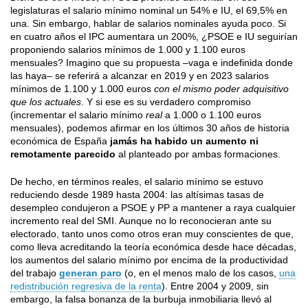
legislaturas el salario mínimo nominal un 54% e IU, el 69,5% en
una. Sin embargo, hablar de salarios nominales ayuda poco. Si
en cuatro años el IPC aumentara un 200%, ¿PSOE e IU seguirían
proponiendo salarios mínimos de 1.000 y 1.100 euros
mensuales? Imagino que su propuesta –vaga e indefinida donde
las haya– se referirá a alcanzar en 2019 y en 2023 salarios
mínimos de 1.100 y 1.000 euros
con el mismo poder adquisitivo
que los actuales
. Y si ese es su verdadero compromiso
(incrementar el salario mínimo
real
a 1.000 o 1.100 euros
mensuales), podemos afirmar en los últimos 30 años de historia
económica de España
jamás ha habido un aumento ni
remotamente parecido
al planteado por ambas formaciones.
De hecho, en términos reales, el salario mínimo se estuvo
reduciendo desde 1989 hasta 2004: las altísimas tasas de
desempleo condujeron a PSOE y PP a mantener a raya cualquier
incremento real del SMI. Aunque no lo reconocieran ante su
electorado, tanto unos como otros eran muy conscientes de que,
como lleva acreditando la teoría económica desde hace décadas,
los aumentos del salario mínimo por encima de la productividad
del trabajo
generan paro
(o, en el menos malo de los casos,
una
redistribución regresiva de la renta
). Entre 2004 y 2009, sin
embargo, la falsa bonanza de la burbuja inmobiliaria llevó al