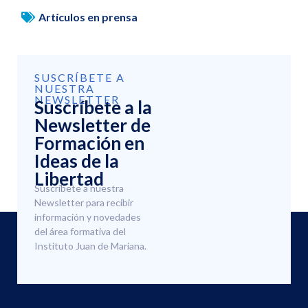
Artículos en prensa
SUSCRÍBETE A
NUESTRA
NEWSLETTER
Suscríbete a la
Newsletter de
Formación en
Ideas de la
Libertad
Suscríbete a nuestra
Newsletter para recibir
información y novedades
del área formativa del
Instituto Juan de Mariana.