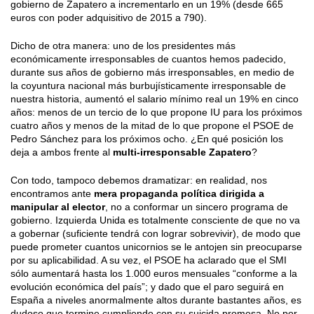
gobierno de Zapatero a incrementarlo en un 19% (desde 665
euros con poder adquisitivo de 2015 a 790).
Dicho de otra manera: uno de los presidentes más
económicamente irresponsables de cuantos hemos padecido,
durante sus años de gobierno más irresponsables, en medio de
la coyuntura nacional más burbujísticamente irresponsable de
nuestra historia, aumentó el salario mínimo real un 19% en cinco
años: menos de un tercio de lo que propone IU para los próximos
cuatro años y menos de la mitad de lo que propone el PSOE de
Pedro Sánchez para los próximos ocho. ¿En qué posición los
deja a ambos frente al
multi-irresponsable Zapatero
?
Con todo, tampoco debemos dramatizar: en realidad, nos
encontramos ante
mera propaganda política dirigida a
manipular al elector
, no a conformar un sincero programa de
gobierno. Izquierda Unida es totalmente consciente de que no va
a gobernar (suficiente tendrá con lograr sobrevivir), de modo que
puede prometer cuantos unicornios se le antojen sin preocuparse
por su aplicabilidad. A su vez, el PSOE ha aclarado que el SMI
sólo aumentará hasta los 1.000 euros mensuales “conforme a la
evolución económica del país”; y dado que el paro seguirá en
España a niveles anormalmente altos durante bastantes años, es
dudoso que termine cumpliendo con su suicida promesa. No por