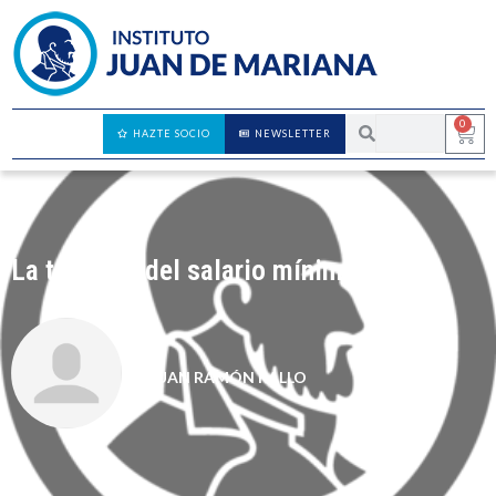
0
HAZTE SOCIO
NEWSLETTER
La tómbola del salario mínimo
JUAN RAMÓN RALLO