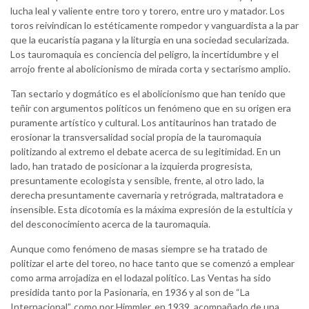
lucha leal y valiente entre toro y torero, entre uro y matador. Los
toros reivindican lo estéticamente rompedor y vanguardista a la par
que la eucaristía pagana y la liturgia en una sociedad secularizada.
Los tauromaquia es conciencia del peligro, la incertidumbre y el
arrojo frente al abolicionismo de mirada corta y sectarismo amplio.
Tan sectario y dogmático es el abolicionismo que han tenido que
teñir con argumentos políticos un fenómeno que en su origen era
puramente artístico y cultural. Los antitaurinos han tratado de
erosionar la transversalidad social propia de la tauromaquia
politizando al extremo el debate acerca de su legitimidad. En un
lado, han tratado de posicionar a la izquierda progresista,
presuntamente ecologista y sensible, frente, al otro lado, la
derecha presuntamente cavernaria y retrógrada, maltratadora e
insensible. Esta dicotomía es la máxima expresión de la estulticia y
del desconocimiento acerca de la tauromaquia.
Aunque como fenómeno de masas siempre se ha tratado de
politizar el arte del toreo, no hace tanto que se comenzó a emplear
como arma arrojadiza en el lodazal político. Las Ventas ha sido
presidida tanto por la Pasionaria, en 1936 y al son de “La
Internacional”, como por Himmler, en 1939, acompañado de una