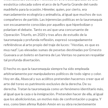
esvástica colocada sobre el arco de la Puerta Grande del ruedo
madrileño para la ocasión. Himmler, quien, por cierto, era
marcadamente ecologista y animalista, al igual que muchos de sus
compañeros de partido. Las injerencias políticas en la tauromaquia
son escasamente conocidas por aquellos que hiperbolizan y
polarizan el debate. Tanto es así que una concursante de
Operación Triunfo, en 2020 y tras años de estudio de la
tauromaquia y profunda reflexión, expresó sosegadamente
refiriéndose al arte propio del traje de luces: “Hostias, es que es
muy nazi”. Las elevadas sumas de pesetas destinadas por Ernesto
Guevara a un boleto en barrera de Las Ventas no parecen respaldar
tal profunda disertación.
El hecho es que la tauromaquia siempre ha sido empleada
arbitrariamente por manipuladores políticos de todo signo y color.
Hoy en día, Abascal y sus acólitos pretenden hacernos creer que el
arte del toreo es patrimonio exclusivo de la derecha. De su
derecha. Tratan la tauromaquia como un fenómeno identitario más,
al igual que la caza o la inmigración. Pretenden hacer de ella, al igual
que los abolicionistas, un motivo más de confrontación y pugna. Y
eso, como bien afirma Rubén Amón en su obra recientemente