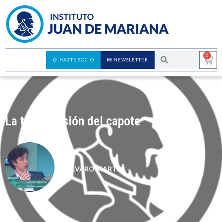
0
HAZTE SOCIO
NEWSLETTER
La transgresión del capote
ÁLVARO MARTÍN