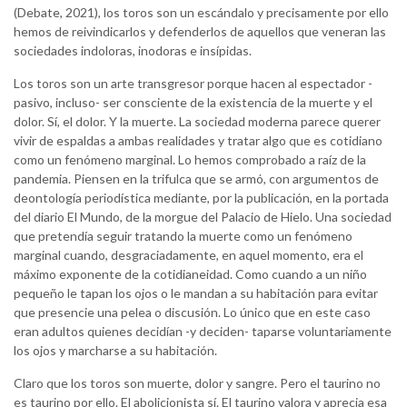
(Debate, 2021), los toros son un escándalo y precisamente por ello
hemos de reivindicarlos y defenderlos de aquellos que veneran las
sociedades indoloras, inodoras e insípidas.
Los toros son un arte transgresor porque hacen al espectador -
pasivo, incluso- ser consciente de la existencia de la muerte y el
dolor. Sí, el dolor. Y la muerte. La sociedad moderna parece querer
vivir de espaldas a ambas realidades y tratar algo que es cotidiano
como un fenómeno marginal. Lo hemos comprobado a raíz de la
pandemia. Piensen en la trifulca que se armó, con argumentos de
deontología periodística mediante, por la publicación, en la portada
del diario El Mundo, de la morgue del Palacio de Hielo. Una sociedad
que pretendía seguir tratando la muerte como un fenómeno
marginal cuando, desgraciadamente, en aquel momento, era el
máximo exponente de la cotidianeidad. Como cuando a un niño
pequeño le tapan los ojos o le mandan a su habitación para evitar
que presencie una pelea o discusión. Lo único que en este caso
eran adultos quienes decidían -y deciden- taparse voluntariamente
los ojos y marcharse a su habitación.
Claro que los toros son muerte, dolor y sangre. Pero el taurino no
es taurino por ello. El abolicionista sí. El taurino valora y aprecia esa