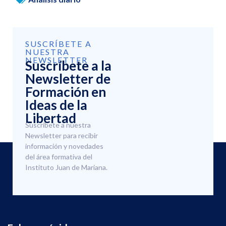
SUSCRÍBETE A
NUESTRA
NEWSLETTER
Suscríbete a la
Newsletter de
Formación en
Ideas de la
Libertad
Suscríbete a nuestra
Newsletter para recibir
información y novedades
del área formativa del
Instituto Juan de Mariana.