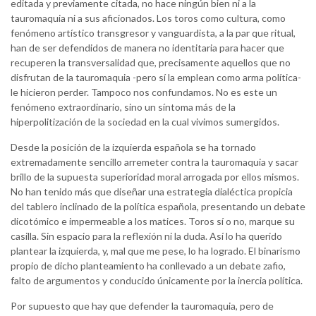
editada y previamente citada, no hace ningún bien ni a la
tauromaquia ni a sus aficionados. Los toros como cultura, como
fenómeno artístico transgresor y vanguardista, a la par que ritual,
han de ser defendidos de manera no identitaria para hacer que
recuperen la transversalidad que, precisamente aquellos que no
disfrutan de la tauromaquia -pero sí la emplean como arma política-
le hicieron perder. Tampoco nos confundamos. No es este un
fenómeno extraordinario, sino un síntoma más de la
hiperpolitización de la sociedad en la cual vivimos sumergidos.
Desde la posición de la izquierda española se ha tornado
extremadamente sencillo arremeter contra la tauromaquia y sacar
brillo de la supuesta superioridad moral arrogada por ellos mismos.
No han tenido más que diseñar una estrategia dialéctica propicia
del tablero inclinado de la política española, presentando un debate
dicotómico e impermeable a los matices. Toros sí o no, marque su
casilla. Sin espacio para la reflexión ni la duda. Así lo ha querido
plantear la izquierda, y, mal que me pese, lo ha logrado. El binarismo
propio de dicho planteamiento ha conllevado a un debate zafio,
falto de argumentos y conducido únicamente por la inercia política.
Por supuesto que hay que defender la tauromaquia, pero de