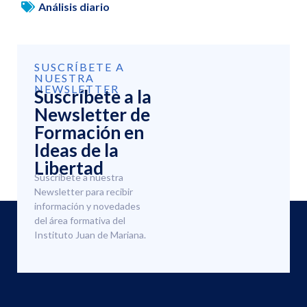
Análisis diario
SUSCRÍBETE A
NUESTRA
NEWSLETTER
Suscríbete a la
Newsletter de
Formación en
Ideas de la
Libertad
Suscríbete a nuestra
Newsletter para recibir
información y novedades
del área formativa del
Instituto Juan de Mariana.