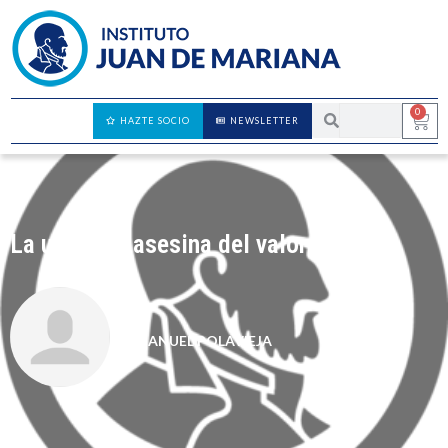
0
HAZTE SOCIO
NEWSLETTER
La utilidad, asesina del valor
MANUEL POLAVIEJA