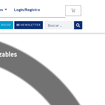
es
Login/Registro
 SOCIO
NEWSLETTER
zables