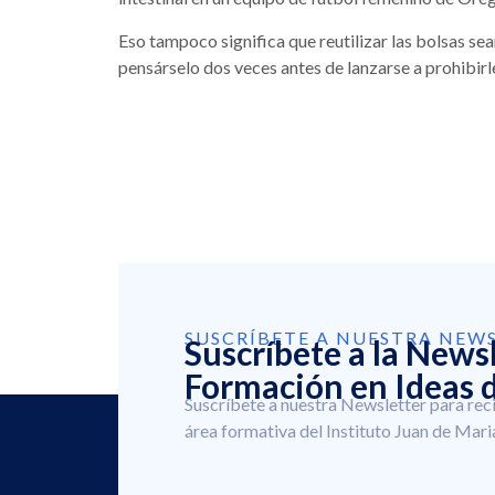
Eso tampoco significa que reutilizar las bolsas sea
pensárselo dos veces antes de lanzarse a prohibirle 
SUSCRÍBETE A NUESTRA NEW
Suscríbete a la News
Formación en Ideas d
Suscríbete a nuestra Newsletter para rec
área formativa del Instituto Juan de Mari