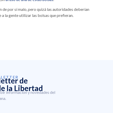
n de por sí malo, pero quizá las autoridades deberían
a la gente utilizar las bolsas que prefieran.
SLETTER
letter de
e la Libertad
ibir información y novedades del
ana.