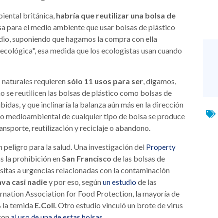
iental británica,
habría que reutilizar una bolsa de
a para el medio ambiente que usar bolsas de plástico
edio, suponiendo que hagamos la compra con ella
ecológica", esa medida que los ecologistas usan cuando
s naturales requieren
sólo 11 usos para ser
, digamos,
 se reutilicen las bolsas de plástico como bolsas de
bidas, y que inclinaría la balanza aún más en la dirección
cto medioambiental de cualquier tipo de bolsa se produce
nsporte, reutilización y reciclaje o abandono.
 peligro para la salud. Una investigación del
Property
s la prohibición en
San Francisco
de las bolsas de
isitas a urgencias relacionadas con la contaminación
ava casi nadie
y por eso, según
de las
un estudio
ernation Association for Food Protection, la mayoría de
% la temida
E.Coli
. Otro estudio vinculó un brote de virus
egon
.
al uso de una de estas bolsas