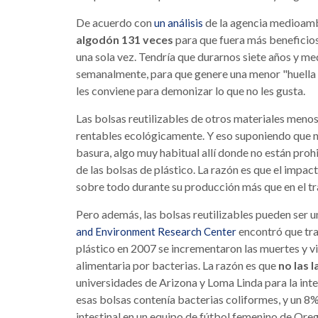
De acuerdo con
de la agencia medioamb
un análisis
algodón 131 veces
para que fuera más beneficios
una sola vez. Tendría que durarnos siete años y m
semanalmente, para que genere una menor "huella 
les conviene para demonizar lo que no les gusta.
Las bolsas reutilizables de otros materiales meno
rentables ecológicamente. Y eso suponiendo que no
basura, algo muy habitual allí donde no están prohi
de las bolsas de plástico. La razón es que el impa
sobre todo durante su producción más que en el tra
Pero además, las bolsas reutilizables pueden ser un
encontró que tra
and Environment Research Center
plástico en 2007 se incrementaron las muertes y v
alimentaria por bacterias. La razón es que
no las l
universidades de Arizona y Loma Linda para la int
esas bolsas contenía bacterias coliformes, y un 8
intestinal en un equipo de fútbol femenino de Or