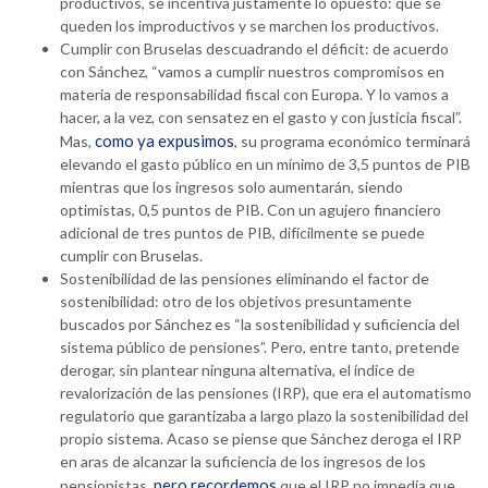
productivos, se incentiva justamente lo opuesto: que se
queden los improductivos y se marchen los productivos.
Cumplir con Bruselas descuadrando el déficit: de acuerdo
con Sánchez, “vamos a cumplir nuestros compromisos en
materia de responsabilidad fiscal con Europa. Y lo vamos a
hacer, a la vez, con sensatez en el gasto y con justicia fiscal”.
como ya expusimos
Mas,
, su programa económico terminará
elevando el gasto público en un mínimo de 3,5 puntos de PIB
mientras que los ingresos solo aumentarán, siendo
optimistas, 0,5 puntos de PIB. Con un agujero financiero
adicional de tres puntos de PIB, difícilmente se puede
cumplir con Bruselas.
Sostenibilidad de las pensiones eliminando el factor de
sostenibilidad: otro de los objetivos presuntamente
buscados por Sánchez es “la sostenibilidad y suficiencia del
sistema público de pensiones”. Pero, entre tanto, pretende
derogar, sin plantear ninguna alternativa, el índice de
revalorización de las pensiones (IRP), que era el automatismo
regulatorio que garantizaba a largo plazo la sostenibilidad del
propio sistema. Acaso se piense que Sánchez deroga el IRP
en aras de alcanzar la suficiencia de los ingresos de los
pero recordemos
pensionistas,
que el IRP no impedía que