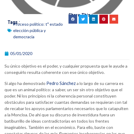
Share This :
Tags :
Proceso político: tª estado
elección pública y
democracia
05/01/2020
Su único objetivo es el poder, y cualquier propuesta que le ayude a
conseguirlo resulta coherente con ese único objetivo.
Pedro Sánchez
Si algo ha demostrado
a lo largo de su carrera es
que es un animal político: a saber, un ser sin otro objetivo que el
poder. Ni los principios ni la coherencia personal constituyen
obstáculos para satisfacer cuantas demandas se requieran con tal
de recabar los apoyos parlamentarios necesarios que lo catapulten
a la Moncloa. De ahí que su discurso de investidura fuera un
batiburrillo de ideas contradictorias en todos los frentes
imaginables. También en el económico. Para ello, baste con
constatar algunas de las más flagrantes incoherencias en las que