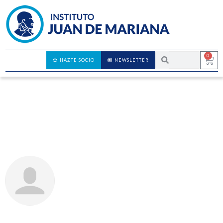
0
HAZTE SOCIO
NEWSLETTER
Las socimis no controlan el mercado del
alquiler
JUAN RAMÓN RALLO