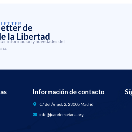
SLETTER
letter de
e la Libertad
ibir información y novedades del
ana.
nas
Información de contacto
Sí
C/ del Ángel, 2, 28005 Madrid
info@juandemariana.org