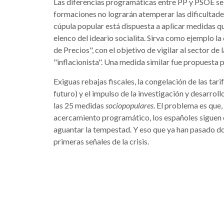
Las diferencias programáticas entre PP y PSOE se
formaciones no lograrán atemperar las dificultade
cúpula popular está dispuesta a aplicar medidas qu
elenco del ideario socialita. Sirva como ejemplo l
de Precios", con el objetivo de vigilar al sector de 
"inflacionista". Una medida similar fue propuesta
Exiguas rebajas fiscales, la congelación de las tari
futuro) y el impulso de la investigación y desarro
las 25 medidas
sociopopulares
. El problema es que,
acercamiento programático, los españoles siguen c
aguantar la tempestad. Y eso que ya han pasado d
primeras señales de la crisis.