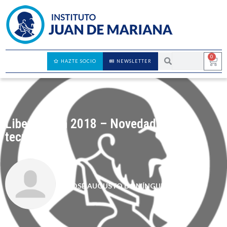
0
HAZTE SOCIO
NEWSLETTER
LiberAcción 2018 – Novedades de
tecnología
JOSÉ AUGUSTO DOMÍNGUEZ