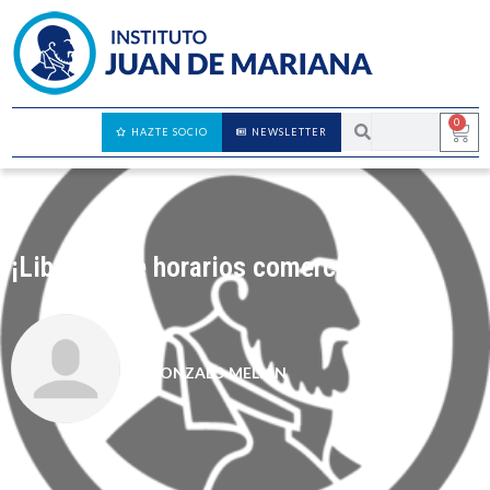
0
HAZTE SOCIO
NEWSLETTER
¡Libertad de horarios comerciales ya!
GONZALO MELIÁN