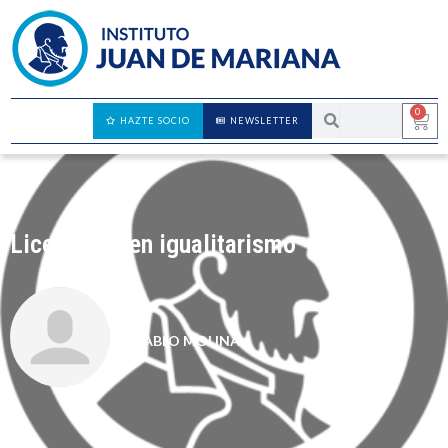
0
HAZTE SOCIO
NEWSLETTER
Licenciado en igualitarismo
PABLO MOLINA