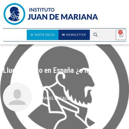
0
HAZTE SOCIO
NEWSLETTER
Llueve dinero en España ¿o no?
DANIEL LACALLE