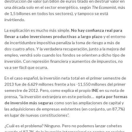
destrucción de valor (un billón de euros tirado en destruir valor en
una década solo en el sector energético, según
The Economist
, más
de 1,5 billones en todos los sectores), y tampoco se está
invirtiendo.
La explicación es mucho más simple.
No hay confianza real para
llevar a cabo inversiones productivas a largo plazo
y el entorno
de incertidumbre impositiva penaliza la toma de riesgo a más de
dos-cuatro años. Y la verdadera recuperación, junto a la mejora del
empleo, vendrá solo cuando los fondos se orienten a dicho tipo de
inversión. Con represión financiera y aumentos de impuestos, no
va a ser fácil que ocurra.
En el caso español, la inversión neta total en el primer semestre de
2013 fue de 6.629 millones frente a los -11.550 millones del primer
semestre de 2012. Pero, como explica el propio
INE
en su nota de
prensa, “la inversión extranjera en este período…
opta por formas
de inversión más seguras
como son las ampliaciones de capital y
las adquisiciones de empresas existentes (en conjunto, un 87,7%)
en lugar de nuevas constituciones”.
¿Cuál es el problema? Ninguno. Pero no podemos lanzar cohetes
cuando el 87,7% de la inversión internacional se centra en reciclar