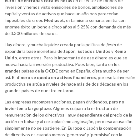
euros de entradas totales netas
en el sector de fondos de
inversión y hemos visto emisiones de bonos, ampliaciones de
capital y ventas de activos que hace un año nos parecerían
imposibles de creer.
Mediaset
, esta misma semana, emitía con
enorme éxito un bono a cinco años al 5,25% con demanda de más
de 3.300 millones de euros.
Hay dinero, y mucha liquidez creada por la política de
fiesta
de
expandir la base monetaria de
Japón
,
Estados Unidos
y
Reino
Unido,
entre otros. Pero lo importante de ese dinero es que se
mueva hacia la inversión productiva. Pues bien, tanto en los
grandes países de la
OCDE
como en España, dista mucho de ser
así.
El dinero se queda en activos financieros
, por eso la inversión
productiva se sitúa a niveles de hace más de dos décadas en los
grandes países de nuestro entorno.
Las empresas recompran acciones, pagan dividendos, pero
no
invierten a largo plazo
. Algunos culpan a la estructura de
remuneración de los directivos –muy dependiente del precio de la
acción en bolsa- y al cortoplacismo anglosajón, pero esa acusación
simplemente no se sostiene. En
Europa
o Japón la compensación
de directivos es cuando menos ‘generosa’ y ‘permisiva’ con la