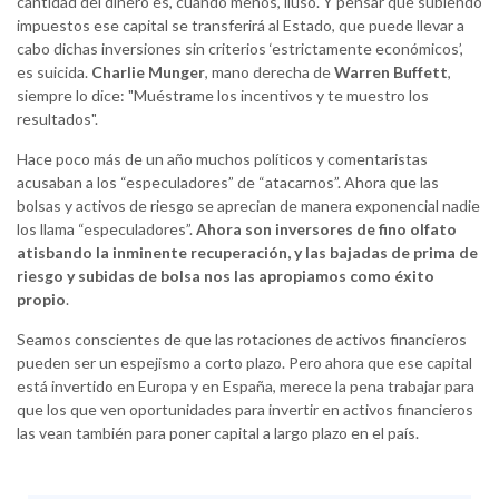
cantidad del dinero es, cuando menos, iluso. Y pensar que subiendo
impuestos ese capital se transferirá al Estado, que puede llevar a
cabo dichas inversiones sin criterios ‘estrictamente económicos’,
es suicida.
Charlie Munger
, mano derecha de
Warren Buffett
,
siempre lo dice: "Muéstrame los incentivos y te muestro los
resultados".
Hace poco más de un año muchos políticos y comentaristas
acusaban a los “especuladores” de “atacarnos”. Ahora que las
bolsas y activos de riesgo se aprecian de manera exponencial nadie
los llama “especuladores”.
Ahora son inversores de fino olfato
atisbando la inminente recuperación, y las bajadas de prima de
riesgo y subidas de bolsa nos las apropiamos como éxito
propio
.
Seamos conscientes de que las rotaciones de activos financieros
pueden ser un espejismo a corto plazo. Pero ahora que ese capital
está invertido en Europa y en España, merece la pena trabajar para
que los que ven oportunidades para invertir en activos financieros
las vean también para poner capital a largo plazo en el país.