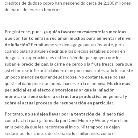
créditos de dudoso cobro han descendido cerca de 2.100 millones
de euros de enero a febrero–.
Pregúntense, pues,
¿a quién favorecen
realmente
las medidas
que con tanto énfasis reclaman muchos para aumentar el nivel
de inflación?
Permítanme ser demagogo por un instante, pero
cuando oigan a alguien decir que los precios estables ponen en
riesgo la recuperación, les están diciendo que apoyen que les
suban el precio del pan, la carne de cerdo o la fruta fresca, para que
así el Ibex se infle artificialmente un poco más o al Estado le cueste
un poco menos seguir endeudándose. No obstante, ese no sea
quizás el daño peor que pueda hacerse a la economía.
Mucho más
perjudicial es el efecto distorsionador que la inflación
monetaria tiene sobre la estructura productiva en general y
sobre el actual proceso de recuperación en particular.
Por tanto,
no se dejen llevar por la tentación del dinero fácil
,
como hacía la pareja formada por Demi Moore y Woody Harrelson
en la película que les recordaba al inicio. Ni tampoco se dejen
seducir por los cantos de sirena de los millonarios, como el