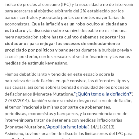
índice de precios al consumo (IPC) y la necesidad o no de intervenir
para acercarse al objetivo arbitrario del 2% establecido por los
bancos centrales y aceptado por las corrientes mayoritarias de
economistas.
Que la inflación es un robo oculto al ciudadano
está claro
y la discusión sobre su nivel deseable no es sino una
mera negociación sobre
hasta cuánto debemos soportar los
ciudadanos para enjugar los excesos de endeudamiento
propiciado por políticos y banqueros
durante la burbuja previa y
la crisis posterior, con los rescates al sector financiero y las vanas
medidas de estímulo keynesiano.
Hemos debatido largo y tendido en este espacio sobre la
naturaleza de la deflación, en qué consiste, los diferentes tipos y
sus causas, así como sobre la bondad o iniquidad de los procesos
"¿Quién teme a la deflación?
deflacionarios (Monetae Mutatione,
",
27/02/2014). También sobre si existe riesgo real o no de deflación,
el temor irracional a la misma por parte de gobernantes,
periodistas, economistas y banqueros, y la conveniencia o no de
intervenir para tratar de detenerla con medidas inflacionarias
"Apoplitorismofobia
(Monetae Mutatione,
", 14/11/2013).
Asimismo, tuvimos ocasión de discutir las limitaciones del IPC para