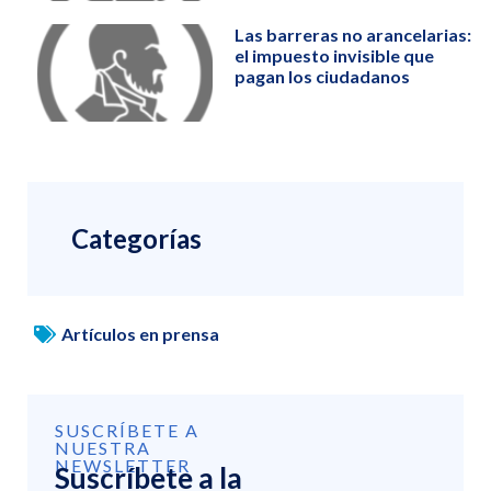
Las barreras no arancelarias:
el impuesto invisible que
pagan los ciudadanos
Categorías
Artículos en prensa
SUSCRÍBETE A
NUESTRA
NEWSLETTER
Suscríbete a la