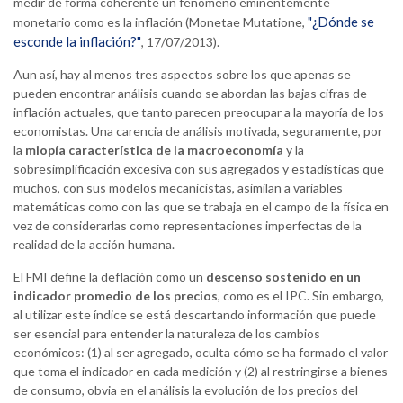
medir de forma coherente un fenómeno eminentemente
"¿Dónde se
monetario como es la inflación (Monetae Mutatione,
esconde la inflación?"
, 17/07/2013).
Aun así, hay al menos tres aspectos sobre los que apenas se
pueden encontrar análisis cuando se abordan las bajas cifras de
inflación actuales, que tanto parecen preocupar a la mayoría de los
economistas. Una carencia de análisis motivada, seguramente, por
la
miopía característica de la macroeconomía
y la
sobresimplificación excesiva con sus agregados y estadísticas que
muchos, con sus modelos mecanicistas, asimilan a variables
matemáticas como con las que se trabaja en el campo de la física en
vez de considerarlas como representaciones imperfectas de la
realidad de la acción humana.
El FMI define la deflación como un
descenso sostenido en un
indicador promedio de los precios
, como es el IPC. Sin embargo,
al utilizar este índice se está descartando información que puede
ser esencial para entender la naturaleza de los cambios
económicos: (1) al ser agregado, oculta cómo se ha formado el valor
que toma el indicador en cada medición y (2) al restringirse a bienes
de consumo, obvia en el análisis la evolución de los precios del