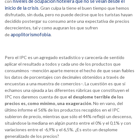
niveles de ocupación hotelera que no se veían desde el
con
inicio de la crisis
. Gran culpa la tiene el buen tiempo que hemos
disfrutado, sin duda, pero no puede decirse que los turistas hayan
decidido postergar su consumo ante una expectativa de precios
decrecientes, tal y como auguran los que sufren
apoplitorismofobia
de
.
Pero el IPC es un agregado estadístico y carecería de sentido
aplicar el resultado a todos y cada uno de los productos que
consumimos –mención aparte merece el hecho de que sean fiables
los datos de porcentajes con decimales obtenidos a través de
encuestas a una muestra de comercios–. La cuestión es que si
echamos una ojeada a las diferentes rúbricas que constituyen el
IPC nos daremos cuenta de que
el desplome terrible de los
precios es, como mínimo, una exageración
. No en vano, del
último informe el 56% de los productos recogidos en el IPC
subieron de precio, mientras que sólo el 44% reflejó un descenso,
situándose la mediana en algún punto entre el 0% y el 0,1% y con
variaciones entre el -6,9% y el 6,5%. ¿Es esto un desplome
generalizado de los precios?