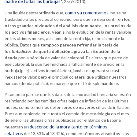
madre de todas las burbujas"
, 25/9/2013).
como ya comentamos
Una liquidez extraordinaria que,
, no se ha
trasladado a los precios al consumo, pero que se deja sentir en
los
otros grandes olvidados del análisis dominante, los precios de
los activos financieros
. Vean si no la evolución de la renta variable
en los últimos meses, así como de la renta fija, especialmente la
pública. Datos que
tampoco parecen refrendar la tesis de
los
tintadictos
de que la deflación agrava la situación de la
deuda
por la pérdida de valor del colateral. Es cierto que parte de
ese colateral, la que fue hinchada artificialmente de precio en la
burbuja (p. ej., activos inmobiliarios), jamás recuperará su casi
inexistente valor, pero el principal colateral que utilizan nuestros
bancos (deuda pública), no parece que esté desplomándose.
Y tampoco parece que los datos de la morosidad bancaria se estén
resintiendo por las temidas cifras bajas de inflación de los últimos
meses, como temen los defensores de mayores cifras de inflación.
Pues aun teniendo en cuenta el cambio de metodología en el mes
de enero, las últimas cifras publicadas por el Banco de España
un descenso de la mora tanto en términos
muestran
relativos
del 13,53% al 13,42%, como en términos absolutos –los