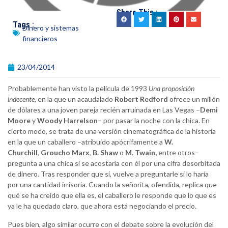
Share This :
Tags :
Dinero y sistemas
financieros
23/04/2014
Probablemente han visto la película de 1993
Una proposición
indecente
, en la que un acaudalado
Robert Redford
ofrece un millón
de dólares a una joven pareja recién arruinada en Las Vegas –
Demi
Moore
y
Woody Harrelson
– por pasar la noche con la chica. En
cierto modo, se trata de una versión cinematográfica de la historia
en la que un caballero –atribuido apócrifamente a
W.
Churchill
,
Groucho Marx
,
B.
Shaw
o
M.
Twain,
entre otros–
pregunta a una chica si se acostaría con él por una cifra desorbitada
de dinero. Tras responder que sí, vuelve a preguntarle si lo haría
por una cantidad irrisoria. Cuando la señorita, ofendida, replica que
qué se ha creído que ella es, el caballero le responde que lo que es
ya le ha quedado claro, que ahora está negociando el precio.
Pues bien, algo similar ocurre con el debate sobre la evolución del