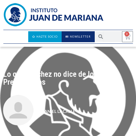
0
HAZTE SOCIO
NEWSLETTER
Lo que Sánchez no dice de los
Presupuestos
DANIEL LACALLE