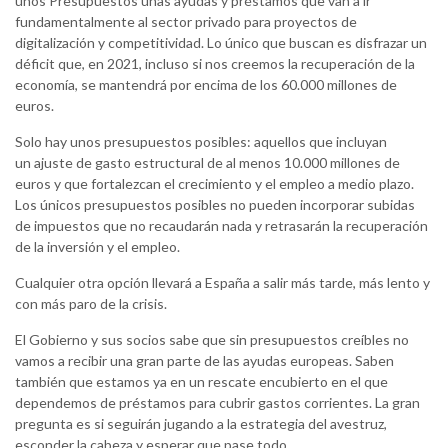
unos Presupuestos unas ayudas y préstamos que van a ir
fundamentalmente al sector privado para proyectos de
digitalización y competitividad. Lo único que buscan es disfrazar un
déficit que, en 2021, incluso si nos creemos la recuperación de la
economía, se mantendrá por encima de los 60.000 millones de
euros.
Solo hay unos presupuestos posibles: aquellos que incluyan
un ajuste de gasto estructural de al menos 10.000 millones de
euros y que fortalezcan el crecimiento y el empleo a medio plazo.
Los únicos presupuestos posibles no pueden incorporar subidas
de impuestos que no recaudarán nada y retrasarán la recuperación
de la inversión y el empleo.
Cualquier otra opción llevará a España a salir más tarde, más lento y
con más paro de la crisis.
El Gobierno y sus socios sabe que sin presupuestos creíbles no
vamos a recibir una gran parte de las ayudas europeas. Saben
también que estamos ya en un rescate encubierto en el que
dependemos de préstamos para cubrir gastos corrientes. La gran
pregunta es si seguirán jugando a la estrategia del avestruz,
esconder la cabeza y esperar que pase todo.