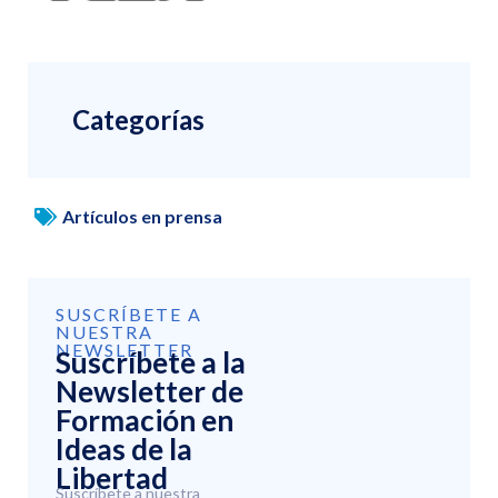
Categorías
Artículos en prensa
SUSCRÍBETE A
NUESTRA
NEWSLETTER
Suscríbete a la
Newsletter de
Formación en
Ideas de la
Libertad
Suscríbete a nuestra