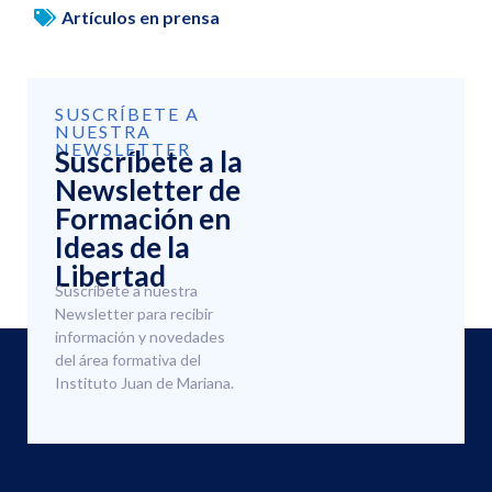
Artículos en prensa
SUSCRÍBETE A
NUESTRA
NEWSLETTER
Suscríbete a la
Newsletter de
Formación en
Ideas de la
Libertad
Suscríbete a nuestra
Newsletter para recibir
información y novedades
del área formativa del
Instituto Juan de Mariana.