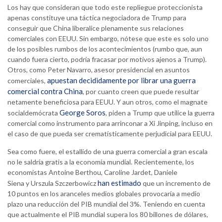
Los hay que consideran que todo este repliegue proteccionista
apenas constituye una táctica negociadora de Trump para
conseguir que China liberalice plenamente sus relaciones
comerciales con EEUU. Sin embargo, nótese que este es solo uno
de los posibles rumbos de los acontecimientos (rumbo que, aun
cuando fuera cierto, podría fracasar por motivos ajenos a Trump).
Otros, como Peter Navarro, asesor presidencial en asuntos
apuestan decididamente por librar una guerra
comerciales,
comercial contra China
, por cuanto creen que puede resultar
netamente beneficiosa para EEUU. Y aun otros, como el magnate
George Soros
socialdemócrata
, piden a Trump que utilice la guerra
comercial como instrumento para arrinconar a Xi Jinping, incluso en
el caso de que pueda ser crematísticamente perjudicial para EEUU.
Sea como fuere, el estallido de una guerra comercial a gran escala
no le saldría gratis a la economía mundial. Recientemente, los
economistas Antoine Berthou, Caroline Jardet, Daniele
han estimado
Siena y Urszula Szczerbowicz
que un incremento de
10 puntos en los aranceles medios globales provocaría a medio
plazo una reducción del PIB mundial del 3%. Teniendo en cuenta
que actualmente el PIB mundial supera los 80 billones de dólares,