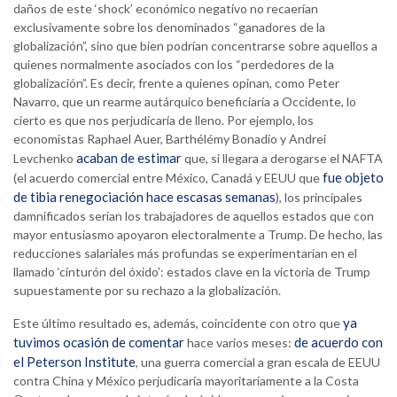
daños de este ‘shock’ económico negativo no recaerían
exclusivamente sobre los denominados “ganadores de la
globalización”, sino que bien podrían concentrarse sobre aquellos a
quienes normalmente asociados con los “perdedores de la
globalización”. Es decir, frente a quienes opinan, como Peter
Navarro, que un rearme autárquico beneficiaría a Occidente, lo
cierto es que nos perjudicaría de lleno. Por ejemplo, los
economistas Raphael Auer, Barthélémy Bonadio y Andrei
acaban de estimar
Levchenko
que, si llegara a derogarse el NAFTA
fue objeto
(el acuerdo comercial entre México, Canadá y EEUU que
de tibia renegociación hace escasas semanas
), los principales
damnificados serían los trabajadores de aquellos estados que con
mayor entusiasmo apoyaron electoralmente a Trump. De hecho, las
reducciones salariales más profundas se experimentarían en el
llamado ‘cinturón del óxido’: estados clave en la victoria de Trump
supuestamente por su rechazo a la globalización.
ya
Este último resultado es, además, coincidente con otro que
tuvimos ocasión de comentar
de acuerdo con
hace varios meses:
el Peterson Institute
, una guerra comercial a gran escala de EEUU
contra China y México perjudicaría mayoritariamente a la Costa