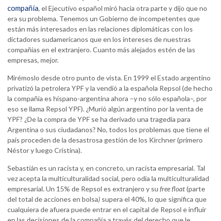
compañía
, el Ejecutivo español miró hacia otra parte y dijo que no
era su problema. Tenemos un Gobierno de incompetentes que
están más interesados en las relaciones diplomáticas con los
dictadores sudamericanos que en los intereses de nuestras
compañías en el extranjero. Cuanto más alejados estén de las
empresas, mejor.
Mirémoslo desde otro punto de vista. En 1999 el Estado argentino
privatizó la petrolera YPF y la vendió a la española Repsol (de hecho
la compañía es hispano-argentina ahora –y no sólo española–, por
eso se llama Repsol YPF). ¿Murió algún argentino por la venta de
YPF? ¿De la compra de YPF se ha derivado una tragedia para
Argentina o sus ciudadanos? No, todos los problemas que tiene el
país proceden de la desastrosa gestión de los Kirchner (primero
Néstor y luego Cristina).
Sebastián es un racista y, en concreto, un racista empresarial. Tal
vez acepta la multiculturalidad social, pero odia la multiculturalidad
empresarial. Un 15% de Repsol es extranjero y su
free float
(parte
del total de acciones en bolsa
)
supera el 40%, lo que significa que
cualquiera de afuera puede entrar en el capital de Repsol e influir
en las decisiones de la compañía a través del derecho que le