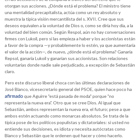
otorgan sus acciones. ¿Dónde está el problema? El ministro tiene
una mentalidad precapitalista, actúa como un rey absoluto y
muestra la típica visión mercantilista del s. XVII. Cree que sus
deseos equivalen a la voluntad de Dios o, como se diría hoy día, a la
voluntad del bien común. Según Respol, aún no hay conversaciones
firmes con Lukoil, pero si las empieza a haber y los accionistas están
a favor de la compra —y probablemente lo estén, ya que aumentaría
el valor de la acción—, de nuevo, ¿dónde está el problema? Ganaría
Repsol, ganaría Lukoil y ganarían sus accionistas. Son relaciones
voluntarias donde nadie sale perjudicado, a excepción de Sebastián
claro.
Pero este discurso liberal choca con las últimas declaraciones de
José Blanco, vicesecretario general del PSOE, quien hace poco ha
afirmado
que Aguirre "está pasada de moda" porque "no
representa la nueva era". Otro que se cree Dios. Al igual que
Sebastián, ambos representan la nueva era, el futuro; pese a que
ambos estén actuando como monarcas absolutos. Se trata de la
típica pose de los políticos populistas y dictatoriales: si usted no
entiende sus decisiones, es idiota y necesita autócratas como
Blanco y Sebastián que le ordenen qué hacer y cómo hacerlo.