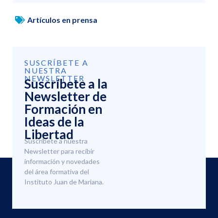
Artículos en prensa
SUSCRÍBETE A
NUESTRA
NEWSLETTER
Suscríbete a la
Newsletter de
Formación en
Ideas de la
Libertad
Suscríbete a nuestra
Newsletter para recibir
información y novedades
del área formativa del
Instituto Juan de Mariana.