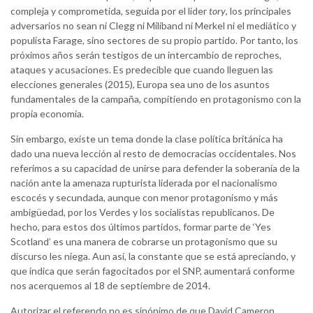
compleja y comprometida, seguida por el líder
tory
, los principales
adversarios no sean ni Clegg ni Miliband ni Merkel ni el mediático y
populista Farage, sino sectores de su propio partido. Por tanto, los
próximos años serán testigos de un intercambio de reproches,
ataques y acusaciones. Es predecible que cuando lleguen las
elecciones generales (2015), Europa sea uno de los asuntos
fundamentales de la campaña, compitiendo en protagonismo con la
propia economía.
Sin embargo, existe un tema donde la clase política británica ha
dado una nueva lección al resto de democracias occidentales. Nos
referimos a su capacidad de unirse para defender la soberanía de la
nación ante la amenaza rupturista liderada por el nacionalismo
escocés y secundada, aunque con menor protagonismo y más
ambigüedad, por los Verdes y los socialistas republicanos. De
hecho, para estos dos últimos partidos, formar parte de ‘Yes
Scotland’ es una manera de cobrarse un protagonismo que su
discurso les niega. Aun así, la constante que se está apreciando, y
que indica que serán fagocitados por el SNP, aumentará conforme
nos acerquemos al 18 de septiembre de 2014.
Autorizar el referendo no es sinónimo de que David Cameron