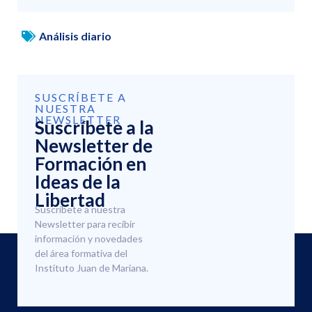
Análisis diario
SUSCRÍBETE A
NUESTRA
NEWSLETTER
Suscríbete a la
Newsletter de
Formación en
Ideas de la
Libertad
Suscríbete a nuestra
Newsletter para recibir
información y novedades
del área formativa del
Instituto Juan de Mariana.