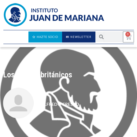
0
HAZTE SOCIO
NEWSLETTER
Los frentes británicos
ALFREDO CRESPO