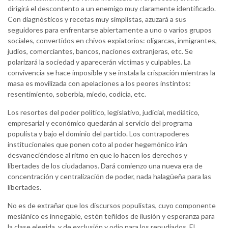
dirigirá el descontento a un enemigo muy claramente identificado.
Con diagnósticos y recetas muy simplistas, azuzará a sus
seguidores para enfrentarse abiertamente a uno o varios grupos
sociales, convertidos en chivos expiatorios: oligarcas, inmigrantes,
judíos, comerciantes, bancos, naciones extranjeras, etc. Se
polarizará la sociedad y aparecerán víctimas y culpables. La
convivencia se hace imposible y se instala la crispación mientras la
masa es movilizada con apelaciones a los peores instintos:
resentimiento, soberbia, miedo, codicia, etc.
Los resortes del poder político, legislativo, judicial, mediático,
empresarial y económico quedarán al servicio del programa
populista y bajo el dominio del partido. Los contrapoderes
institucionales que ponen coto al poder hegemónico irán
desvaneciéndose al ritmo en que lo hacen los derechos y
libertades de los ciudadanos. Dará comienzo una nueva era de
concentración y centralización de poder, nada halagüeña para las
libertades.
No es de extrañar que los discursos populistas, cuyo componente
mesiánico es innegable, estén teñidos de ilusión y esperanza para
la clase elegida, y de exclusión y odio para los repudiados. El