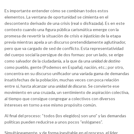
Es importante entender cómo se combinan todos estos
elementos. La ventana de oportunidad se cimienta en el
descontento derivado de una crisis (real o disfrazada). Es en este
contexto cuando una figura pública carismática emerge con la
promesa de revertir la situación de crisis e
injusticias
de la etapa
previa mientras apela a un discurso pretendidamente aglutinador,
pero que va cargado de sed de conflicto. Esta representatividad
del cuerpo social la persigue de dos formas: por un lado, se erige
como salvador de la ciudadanía, a la que da una
unidad de destino
como pueblo, gente (Podemos en España), nación, etc.; por otro,
concentra en su discurso unificador una variada gama de demandas
insatisfechas de la población, muchas veces con poca relación
entre sí, hasta alcanzar una
unidad de discurso
. Se convierte ese
movimiento en una cruzada, un sentimiento de aspiración colectiva,
al tiempo que consigue congregar a colectivos con diversos
intereses en torno a ese mismo propósito común.
Al final del proceso: “todos (los elegidos) son uno” y las demandas
políticas pueden reducirse a unos pocos “eslóganes”.
Simultáneamente, y de forma inevitable en el proceso, el líder