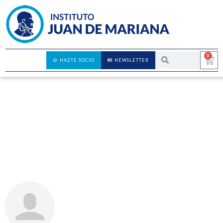
0
HAZTE SOCIO
NEWSLETTER
Los movimientos populistas concentran
poder político en democracia y atacan las
libertades [nuevo informe de Mitos y
Realidades]
RAQUEL MERINO JARA