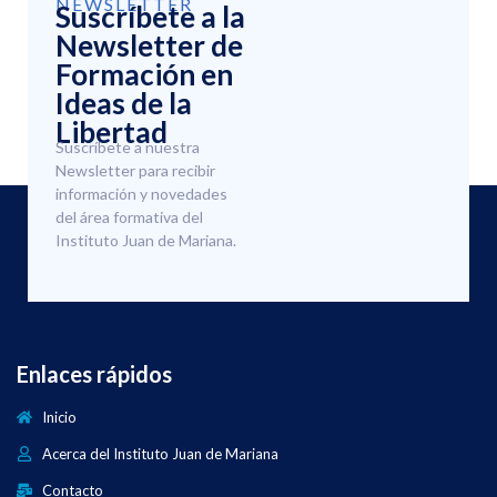
NEWSLETTER
Suscríbete a la
Newsletter de
Formación en
Ideas de la
Libertad
Suscríbete a nuestra
Newsletter para recibir
información y novedades
del área formativa del
Instituto Juan de Mariana.
Enlaces rápidos
Inicio
Acerca del Instituto Juan de Mariana
Contacto