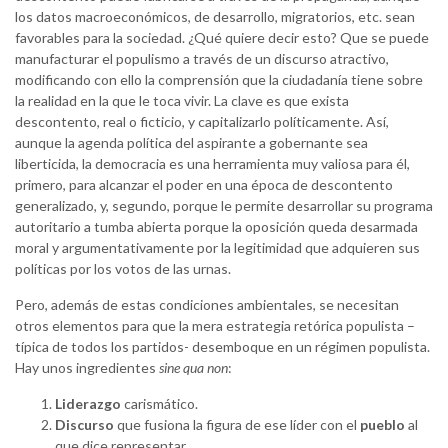
los datos macroeconómicos, de desarrollo, migratorios, etc. sean
favorables para la sociedad. ¿Qué quiere decir esto? Que se puede
manufacturar el populismo a través de un discurso atractivo,
modificando con ello la comprensión que la ciudadanía tiene sobre
la realidad en la que le toca vivir. La clave es que exista
descontento, real o ficticio, y capitalizarlo políticamente. Así,
aunque la agenda política del aspirante a gobernante sea
liberticida, la democracia es una herramienta muy valiosa para él,
primero, para alcanzar el poder en una época de descontento
generalizado, y, segundo, porque le permite desarrollar su programa
autoritario a tumba abierta porque la oposición queda desarmada
moral y argumentativamente por la legitimidad que adquieren sus
políticas por los votos de las urnas.
Pero, además de estas condiciones ambientales, se necesitan
otros elementos para que la mera estrategia retórica populista –
típica de todos los partidos- desemboque en un régimen populista.
Hay unos ingredientes
sine qua non
:
Liderazgo
carismático.
Discurso
que fusiona la figura de ese líder con el
pueblo
al
que dice representar.