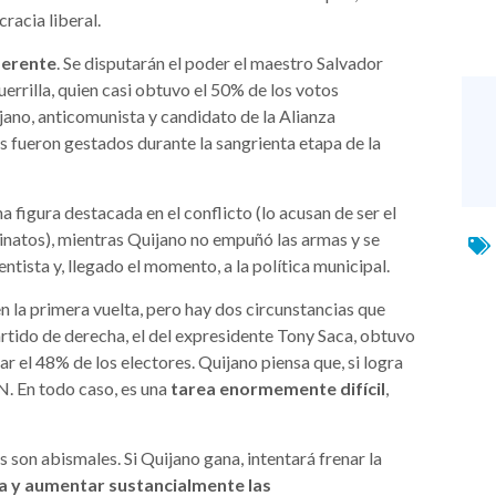
racia liberal.
ferente
. Se disputarán el poder el maestro Salvador
rrilla, quien casi obtuvo el 50% de los votos
ano, anticomunista y candidato de la Alianza
s fueron gestados durante la sangrienta etapa de la
 figura destacada en el conflicto (lo acusan de ser el
sinatos), mientras Quijano no empuñó las armas y se
entista y, llegado el momento, a la política municipal.
n la primera vuelta, pero hay dos circunstancias que
rtido de derecha, el del expresidente Tony Saca, obtuvo
r el 48% de los electores. Quijano piensa que, si logra
N. En todo caso, es una
tarea enormemente difícil
,
s son abismales. Si Quijano gana, intentará frenar la
za y aumentar sustancialmente las