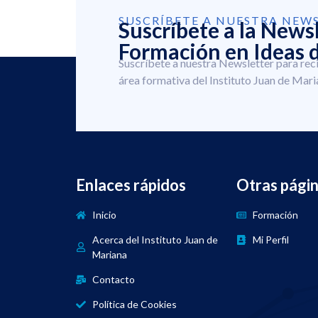
SUSCRÍBETE A NUESTRA NEW
Suscríbete a la News
Formación en Ideas d
Suscríbete a nuestra Newsletter para rec
área formativa del Instituto Juan de Mari
Enlaces rápidos
Otras pági
Inicio
Formación
Acerca del Instituto Juan de
Mi Perfil
Mariana
Contacto
Política de Cookies