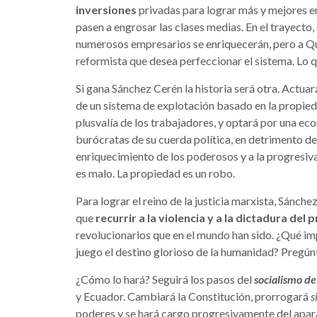
inversiones
privadas para lograr más y mejores e
pasen a engrosar las clases medias. En el trayecto
numerosos empresarios se enriquecerán, pero a Qui
reformista que desea perfeccionar el sistema. Lo 
Si gana Sánchez Cerén la historia será otra. Actu
de un sistema de explotación basado en la propiedad
plusvalía de los trabajadores, y optará por una ec
burócratas de su cuerda política, en detrimento d
enriquecimiento de los poderosos y a la progresiva
es malo. La propiedad es un robo.
Para lograr el reino de la justicia marxista, Sánch
que
recurrir a la violencia y a la dictadura del 
revolucionarios que en el mundo han sido. ¿Qué im
juego el destino glorioso de la humanidad? Pregúnte
¿Cómo lo hará? Seguirá los pasos del
socialismo de
y Ecuador. Cambiará la Constitución, prorrogará
s
poderes y se hará cargo progresivamente del apar