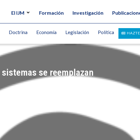
El IJM
Formación
Investigación
Publicacion
Doctrina
Economía
Legislación
Política
HAZTE
os sistemas se reemplazan
ANER