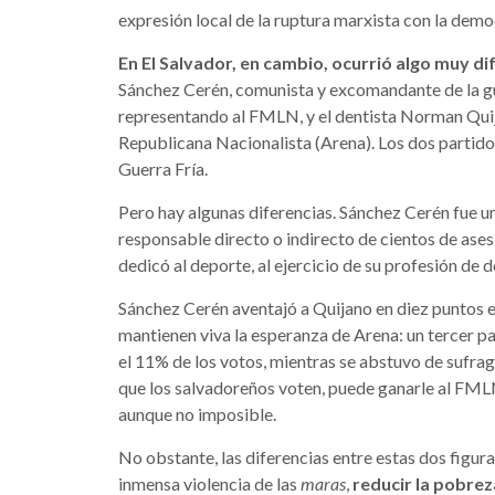
expresión local de la ruptura marxista con la democ
En El Salvador, en cambio, ocurrió algo muy di
Sánchez Cerén, comunista y excomandante de la gue
representando al FMLN, y el dentista Norman Quij
Republicana Nacionalista (Arena). Los dos partido
Guerra Fría.
Pero hay algunas diferencias. Sánchez Cerén fue una
responsable directo o indirecto de cientos de ase
dedicó al deporte, al ejercicio de su profesión de d
Sánchez Cerén aventajó a Quijano en diez puntos e
mantienen viva la esperanza de Arena: un tercer pa
el 11% de los votos, mientras se abstuvo de sufraga
que los salvadoreños voten, puede ganarle al FML
aunque no imposible.
No obstante, las diferencias entre estas dos figura
inmensa violencia de las
maras
,
reducir la pobre