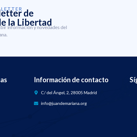
SLETTER
letter de
e la Libertad
ibir información y novedades del
ana.
nas
Información de contacto
Sí
C/ del Ángel, 2, 28005 Madrid
info@juandemariana.org