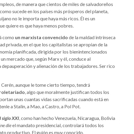
mpleos, de manera que cientos de miles de salvadoreños
, como sucede en los países más prósperos del planeta,
jano no le importa que haya más ricos. Él es un
que quiere es que haya menos pobres.
ará como
un marxista convencido
de la maldad intrínseca
 privada, en el que los capitalistas se apropian de la
onomía planificada, dirigida por los bienintencionados
e un mercado que, según Marx y él, conduce al
 depauperación y alienación de los trabajadores. Ser rico
ez Cerén, aunque le tome cierto tiempo, tendrá
proletariado
, algo que moralmente justifican todos los
portan unas cuantas vidas sacrificadas cuando está en
nle a Stalin, a Mao, a Castro, a Pol Pot.
l siglo XXI
, como han hecho Venezuela, Nicaragua, Bolivia
ine
die
el mandato presidencial, controlará todos los
ato productivo. El guión es muy conocido.