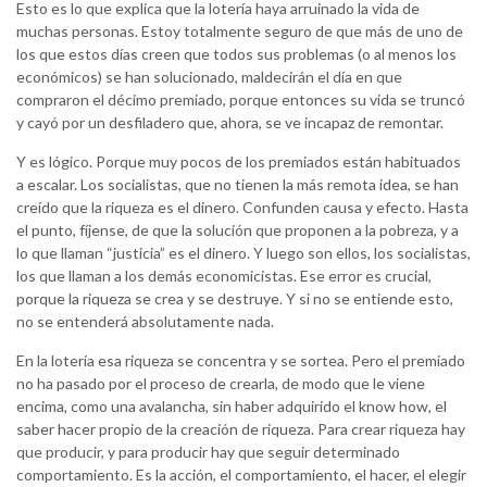
Esto es lo que explica que la lotería haya arruinado la vida de
muchas personas. Estoy totalmente seguro de que más de uno de
los que estos días creen que todos sus problemas (o al menos los
económicos) se han solucionado, maldecirán el día en que
compraron el décimo premiado, porque entonces su vida se truncó
y cayó por un desfiladero que, ahora, se ve incapaz de remontar.
Y es lógico. Porque muy pocos de los premiados están habituados
a escalar. Los socialistas, que no tienen la más remota idea, se han
creído que la riqueza es el dinero. Confunden causa y efecto. Hasta
el punto, fíjense, de que la solución que proponen a la pobreza, y a
lo que llaman “justicia” es el dinero. Y luego son ellos, los socialistas,
los que llaman a los demás economicistas. Ese error es crucial,
porque la riqueza se crea y se destruye. Y si no se entiende esto,
no se entenderá absolutamente nada.
En la lotería esa riqueza se concentra y se sortea. Pero el premiado
no ha pasado por el proceso de crearla, de modo que le viene
encima, como una avalancha, sin haber adquirido el know how, el
saber hacer propio de la creación de riqueza. Para crear riqueza hay
que producir, y para producir hay que seguir determinado
comportamiento. Es la acción, el comportamiento, el hacer, el elegir