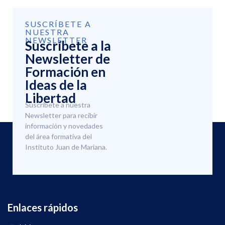
SUSCRÍBETE A
NUESTRA
NEWSLETTER
Suscríbete a la
Newsletter de
Formación en
Ideas de la
Libertad
Suscríbete a nuestra
Newsletter para recibir
información y novedades
del área formativa del
Instituto Juan de Mariana.
Enlaces rápidos