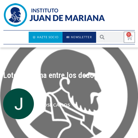
0
HAZTE SOCIO
NEWSLETTER
Lotería, arena entre los dedos
JOSÉ CARLOS