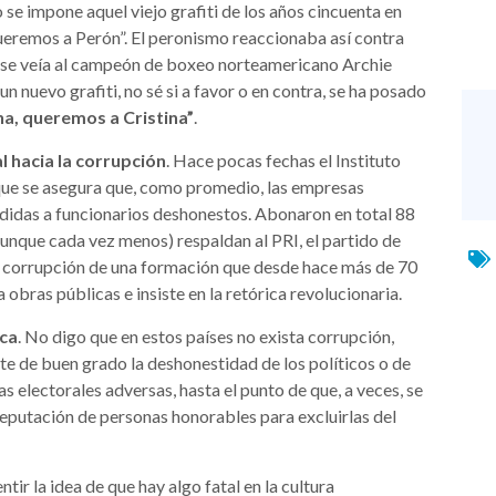
 se impone aquel viejo grafiti de los años cincuenta en
queremos a Perón”. El peronismo reaccionaba así contra
e se veía al campeón de boxeo norteamericano Archie
uevo grafiti, no sé si a favor o en contra, se ha posado
na, queremos a Cristina”
.
l hacia la corrupción
. Hace pocas fechas el Instituto
 que se asegura que, como promedio, las empresas
idas a funcionarios deshonestos. Abonaron en total 88
aunque cada vez menos) respaldan al PRI, el partido de
a corrupción de una formación que desde hace más de 70
 obras públicas e insiste en la retórica revolucionaria.
ica
. No digo que en estos países no exista corrupción,
te de buen grado la deshonestidad de los políticos o de
s electorales adversas, hasta el punto de que, a veces, se
 reputación de personas honorables para excluirlas del
ir la idea de que hay algo fatal en la cultura