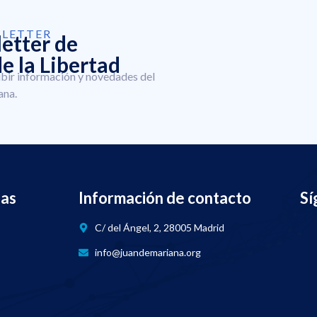
SLETTER
letter de
e la Libertad
ibir información y novedades del
ana.
nas
Información de contacto
Sí
C/ del Ángel, 2, 28005 Madrid
info@juandemariana.org