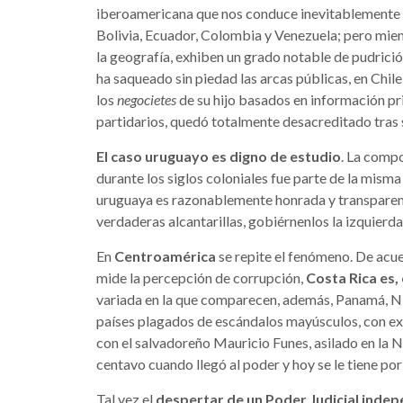
iberoamericana que nos conduce inevitablemente a 
Bolivia, Ecuador, Colombia y Venezuela; pero mien
la geografía, exhiben un grado notable de pudrici
ha saqueado sin piedad las arcas públicas, en Chil
los
negocietes
de su hijo basados en información pri
partidarios, quedó totalmente desacreditado tras
El caso uruguayo es digno de estudio
. La compo
durante los siglos coloniales fue parte de la misma
uruguaya es razonablemente honrada y transparent
verdaderas alcantarillas, gobiérnenlos la izquierda
En
Centroamérica
se repite el fenómeno. De acue
mide la percepción de corrupción,
Costa Rica es,
variada en la que comparecen, además, Panamá, Ni
países plagados de escándalos mayúsculos, con ex
con el salvadoreño Mauricio Funes, asilado en la 
centavo cuando llegó al poder y hoy se le tiene por
Tal vez el
despertar de un Poder Judicial inde