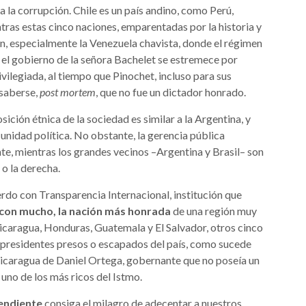
la corrupción. Chile es un país andino, como Perú,
tras estas cinco naciones, emparentadas por la historia y
ón, especialmente la Venezuela chavista, donde el régimen
e el gobierno de la señora Bachelet se estremece por
vilegiada, al tiempo que Pinochet, incluso para sus
 saberse,
post
mortem
, que no fue un dictador honrado.
sición étnica de la sociedad es similar a la Argentina, y
 unidad política. No obstante, la gerencia pública
e, mientras los grandes vecinos –Argentina y Brasil– son
 o la derecha.
rdo con Transparencia Internacional, institución que
 con mucho, la nación más honrada
de una región muy
caragua, Honduras, Guatemala y El Salvador, otros cinco
presidentes presos o escapados del país, como sucede
Nicaragua de Daniel Ortega, gobernante que no poseía un
 uno de los más ricos del Istmo.
pendiente
consiga el milagro de adecentar a nuestros