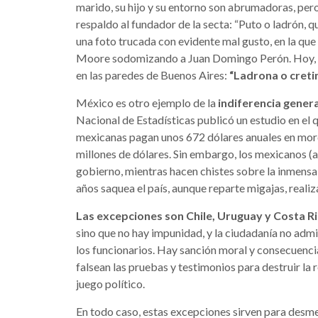
marido, su hijo y su entorno son abrumadoras, pero
respaldo al fundador de la secta: “Puto o ladrón, 
una foto trucada con evidente mal gusto, en la qu
Moore sodomizando a Juan Domingo Perón. Hoy, un n
en las paredes de Buenos Aires:
“Ladrona o creti
México es otro ejemplo de la
indiferencia genera
Nacional de Estadísticas publicó un estudio en el
mexicanas pagan unos 672 dólares anuales en mord
millones de dólares. Sin embargo, los mexicanos (
gobierno, mientras hacen chistes sobre la inmens
años saquea el país, aunque reparte migajas, realiza
Las excepciones son Chile, Uruguay y Costa R
sino que no hay impunidad, y la ciudadanía no admi
los funcionarios. Hay sanción moral y consecuencia
falsean las pruebas y testimonios para destruir la
juego político.
En todo caso, estas excepciones sirven para desment