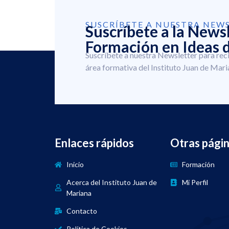
SUSCRÍBETE A NUESTRA NEW
Suscríbete a la News
Formación en Ideas d
Suscríbete a nuestra Newsletter para rec
área formativa del Instituto Juan de Mari
Enlaces rápidos
Otras pági
Inicio
Formación
Acerca del Instituto Juan de
Mi Perfil
Mariana
Contacto
Política de Cookies