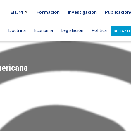
El IJM
Formación
Investigación
Publicacion
Doctrina
Economía
Legislación
Política
HAZTE
mericana
ANER