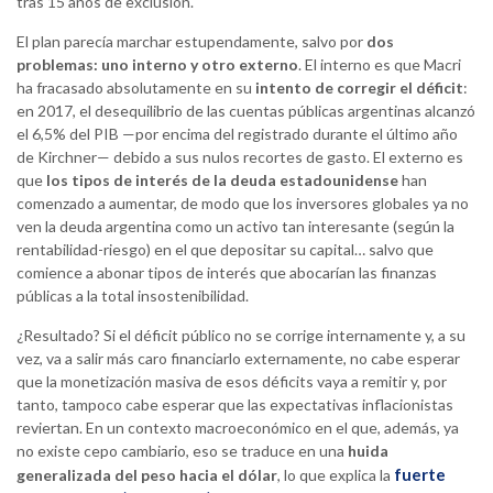
tras 15 años de exclusión.
El plan parecía marchar estupendamente, salvo por
dos
problemas: uno interno y otro externo
. El interno es que Macri
ha fracasado absolutamente en su
intento de corregir el déficit
:
en 2017, el desequilibrio de las cuentas públicas argentinas alcanzó
el 6,5% del PIB —por encima del registrado durante el último año
de Kirchner— debido a sus nulos recortes de gasto. El externo es
que
los tipos de interés de la deuda estadounidense
han
comenzado a aumentar, de modo que los inversores globales ya no
ven la deuda argentina como un activo tan interesante (según la
rentabilidad-riesgo) en el que depositar su capital… salvo que
comience a abonar tipos de interés que abocarían las finanzas
públicas a la total insostenibilidad.
¿Resultado? Si el déficit público no se corrige internamente y, a su
vez, va a salir más caro financiarlo externamente, no cabe esperar
que la monetización masiva de esos déficits vaya a remitir y, por
tanto, tampoco cabe esperar que las expectativas inflacionistas
reviertan. En un contexto macroeconómico en el que, además, ya
no existe cepo cambiario, eso se traduce en una
huida
fuerte
generalizada del peso hacia el dólar
, lo que explica la