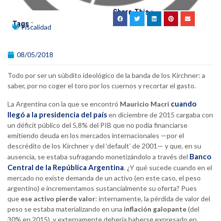
Share This :
Tags :
Fiscalidad
08/05/2018
Todo por ser un súbdito ideológico de la banda de los Kirchner: a
saber, por no coger el toro por los cuernos y recortar el gasto.
cuando
La Argentina con la que se encontró
Mauricio Macri
llegó a la presidencia del país
en diciembre de 2015 cargaba con
un déficit público del 5,8% del PIB que no podía financiarse
emitiendo deuda en los mercados internacionales —por el
descrédito de los Kirchner y del ‘default’ de 2001— y que, en su
Banco
ausencia, se estaba sufragando monetizándolo a través del
Central de la República Argentina
. ¿Y qué sucede cuando en el
mercado no existe demanda de un activo (en este caso, el peso
argentino) e incrementamos sustancialmente su oferta? Pues
que
ese activo pierde valor
: internamente, la pérdida de valor del
peso se estaba materializando en una
inflación galopante
(del
30% en 2015), y externamente debería haberse expresado en