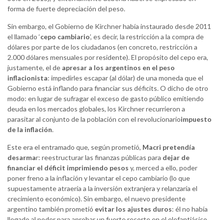
forma de fuerte depreciación del peso.
Sin embargo, el Gobierno de Kirchner había instaurado desde 2011
el llamado ‘
cepo cambiario
’, es decir, la restricción a la compra de
dólares por parte de los ciudadanos (en concreto, restricción a
2.000 dólares mensuales por residente). El propósito del cepo era,
justamente, el de
apresar a los argentinos en el peso
inflacionista
: impedirles escapar (al dólar) de una moneda que el
Gobierno está inflando para financiar sus déficits. O dicho de otro
modo: en lugar de sufragar el exceso de gasto público emitiendo
deuda en los mercados globales, los Kirchner recurrieron a
parasitar al conjunto de la población con el revolucionario
impuesto
de la inflación
.
Este era el entramado que, según prometió,
Macri pretendía
desarma
r: reestructurar las finanzas públicas para
dejar de
financiar el déficit imprimiendo pesos
y, merced a ello, poder
poner freno a la inflación y levantar el cepo cambiario (lo que
supuestamente atraería a la inversión extranjera y relanzaría el
crecimiento económico). Sin embargo, el nuevo presidente
argentino también prometió
evitar los ajustes duros
: él no había
llegado al poder para aprobar un fuerte recorte en el elefantiásico