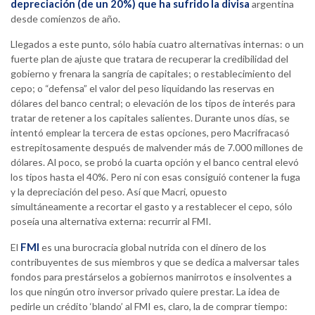
depreciación (de un 20%) que ha sufrido la divisa
argentina
desde comienzos de año.
Llegados a este punto, sólo había cuatro alternativas internas: o un
fuerte plan de ajuste que tratara de recuperar la credibilidad del
gobierno y frenara la sangría de capitales; o restablecimiento del
cepo; o “defensa” el valor del peso liquidando las reservas en
dólares del banco central; o elevación de los tipos de interés para
tratar de retener a los capitales salientes. Durante unos días, se
intentó emplear la tercera de estas opciones, pero Macrifracasó
estrepitosamente después de malvender más de 7.000 millones de
dólares. Al poco, se probó la cuarta opción y el banco central elevó
los tipos hasta el 40%. Pero ni con esas consiguió contener la fuga
y la depreciación del peso. Así que Macri, opuesto
simultáneamente a recortar el gasto y a restablecer el cepo, sólo
poseía una alternativa externa: recurrir al FMI.
FMI
El
es una burocracia global nutrida con el dinero de los
contribuyentes de sus miembros y que se dedica a malversar tales
fondos para prestárselos a gobiernos manirrotos e insolventes a
los que ningún otro inversor privado quiere prestar. La idea de
pedirle un crédito ‘blando’ al FMI es, claro, la de comprar tiempo: