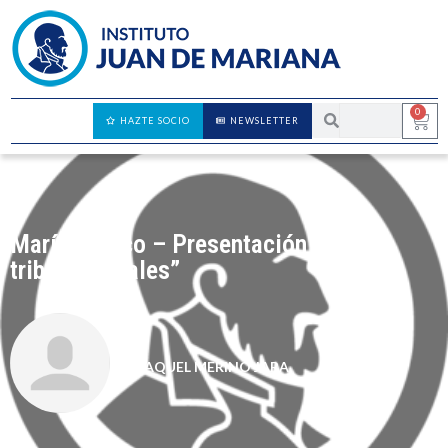
0
HAZTE SOCIO
NEWSLETTER
María Blanco – Presentación de “Las
tribus Liberales”
RAQUEL MERINO JARA