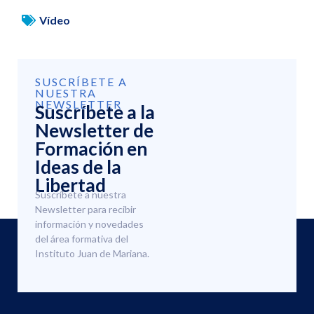
Vídeo
SUSCRÍBETE A
NUESTRA
NEWSLETTER
Suscríbete a la
Newsletter de
Formación en
Ideas de la
Libertad
Suscríbete a nuestra
Newsletter para recibir
información y novedades
del área formativa del
Instituto Juan de Mariana.