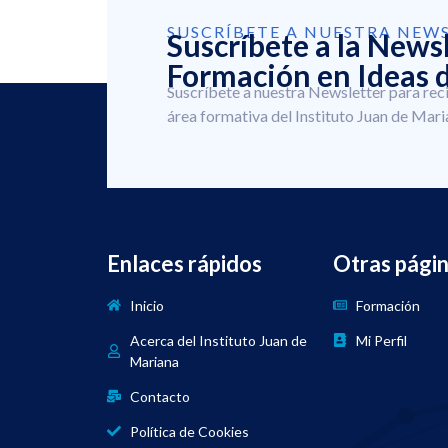
SUSCRÍBETE A NUESTRA NEW
Suscríbete a la News
Formación en Ideas d
Suscríbete a nuestra Newsletter para rec
área formativa del Instituto Juan de Mari
Enlaces rápidos
Otras pági
Inicio
Formación
Acerca del Instituto Juan de
Mi Perfil
Mariana
Contacto
Política de Cookies