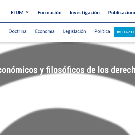
El IJM
Formación
Investigación
Publicacion
Doctrina
Economía
Legislación
Política
HAZTE
onómicos y filosóficos de los derec