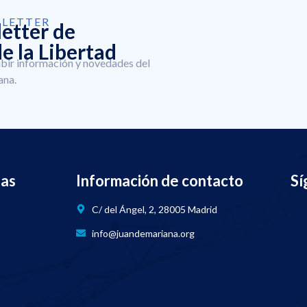
SLETTER
letter de
e la Libertad
ibir información y novedades del
ana.
nas
Información de contacto
Sí
C/ del Ángel, 2, 28005 Madrid
info@juandemariana.org