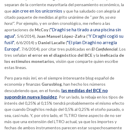
separan de la corriente mayoritaria del pensamiento económico, la
aún cree en los unicornios
que
y que ha saludado con alegría al
citado paquete de medidas al grito unánime de “
¡por fin, ya era
hora!
“. Por ejemplo, y en orden cronológico, me refiero a las
"Draghi se ha tirado a una piscina sin
aportaciones de
McCoy
(
agua"
Y Draghi cogió su
, 5/6/2014),
Juan Manuel López-Zafra
("
fusil"
"El plan Draghi no arregla
, 6/6/2014) y
Daniel Lacalle
(
Europa"
, 7/6/2014), por citar tres publicadas en
El Confidencial
. Los
tres señalan
el error en el diagnóstico del BCE
y la
ineficacia de
los estímulos monetarios
, visión que comparte quien escribe
estas líneas.
Pero para más
inri
, en el siempre interesante blog español de
economía y finanzas
Gurusblog
, han hecho los números
las medidas del BCE no
descubriendo que, en el fondo,
supondrán nueva liquidez
. Por un lado, la rebaja en los tipos de
interés del 0,25% al 0,15% tendrá probablemente el mismo efecto
que cuando Draghi los redujo del 0,5% al 0,25% el otoño pasado, o
sea, casi nulo. Y, por otro lado, el TLTRO tiene aspecto de no ser
más que una extensión del LTRO actual, ya que los importes y
fechas de ambos instrumentos parecen estar sospechosamente