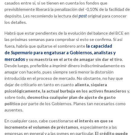
casados entre sí, si se tienen en cuenta los fondos que
previsiblemente liberará la penalización del -0,10% de la facilidad de
post
depósito. Les recomiendo la lectura del
original para conocer
los detalles.
Habrá que estar pendientes de la evolución del balance del BCE en
las próximas semanas para comprobar si esto se confirma. Si así
la capacidad
fuera, habría que quitarse el sombrero ante
de
Supermario
para engatusar a Gobiernos, analistas y
mercados
y su maestría en el arte de amagar sin dar el tiro
.
Desde luego, preferible a
imprimir
dinero indiscriminadamente es
amagar con hacerlo, pues siempre será menor la distorsión
introducida en el proceso de mercado. No obstante, no hay que
dejar de criticarlo en tanto en cuanto
alienta, siquiera
psicológicamente, la actual burbuja en los activos financieros
y,
sobre todo,
desmotiva cualquier plan de ajuste de gasto
político
por parte de los Gobiernos. Planes tan necesarios como
ausentes.
En cualquier caso, cabe cuestionarse
el interés en que se
incremente el volumen de préstamos
, especialmente a las
empresas en general y a las pymes en particular.
El crédito puede