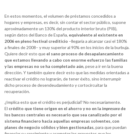
En estos momentos, el volumen de préstamos concedidos a
hogares y empresas, es decir, sin contar el sector público, supone
aproximadamente un 130% del producto interior bruto (PIB),
según datos del Banco de España,
equivalente al existente en
2006 en pleno festival crediticio
–llegaría a alcanzar casi el 180%
a finales de 2008– y muy superior al 90% en los inicios de la burbuja.
Quiere decir esto que
el sano proceso de desapalancamiento
que estamos llevando a cabo con enorme esfuerzo las familias
y las empresas no se ha completado aún
, pese a ir en la buena
dirección. Y también quiere decir esto que las medidas orientadas a
reactivar el crédito no lograrán, de tener éxito, sino interrumpir
dicho proceso de desendeudamiento y cortocircuitar la
recuperación.
¿Implica esto que el crédito es perjudicial? No necesariamente.
El
crédito que tiene origen en el ahorro y no en la
impresora
de
los bancos centrales es necesario que sea canalizado por el
sistema financiero hacia aquellas empresas solventes, con
planes de negocio sólidos y bien gestionadas
, para que puedan
financiar su crecimiento y acometer los proyectos que les