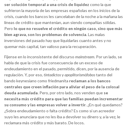
ser solución temporal a una crisis de liquidez
como la que
sufrieron la mayoría de las empresas españolas en los inicios de la
crisis, cuando los bancos les cancelaban de la noche a la mañana las
líneas de crédito que mantenían, aun siendo compañías sólidas.
Pero
lo que no resuelve el crédito en ningún caso, sino que más
bien agrava, son los problemas de solvencia
. Las malas
inversiones del pasado hay que liquidarlas cuanto antes y no
quemar más capital, tan valioso para la recuperación.
Fíjense en lo inconsistente del discurso
mainstream
. Por un lado, se
habla de que la crisis fue consecuencia de un exceso de
endeudamiento en el pasado, permitido, dicen, por la ausencia de
regulación. Y, por eso,
tintadictos
y
apoplitorismófobos
tanto del
bando keynesiano como friedmanita
reclaman a los bancos
centrales que creen inflación para aliviar el peso de la colosal
deuda acumulada
. Pero, por otro lado, nos venden que
se
necesita más crédito para que las familias puedan incrementar
su consumo y las empresas volver a invertir
. ¿En qué quedamos?
¿Sobra endeudamiento o falta crédito? Es como si un acreedor
suyo les anunciara que no les iba a devolver su dinero y, a la vez, le
reclamara más crédito y más barato. De locos.