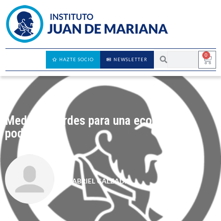
0
HAZTE SOCIO
NEWSLETTER
Medidas verdes para una economía
podrida
GABRIEL CALZADA