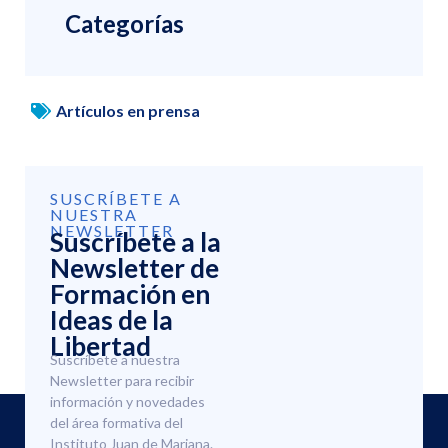
Categorías
Artículos en prensa
SUSCRÍBETE A
NUESTRA
NEWSLETTER
Suscríbete a la
Newsletter de
Formación en
Ideas de la
Libertad
Suscríbete a nuestra
Newsletter para recibir
información y novedades
del área formativa del
Instituto Juan de Mariana.