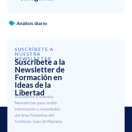
Análisis diario
SUSCRÍBETE A
NUESTRA
NEWSLETTER
Suscríbete a la
Newsletter de
Formación en
Ideas de la
Libertad
Suscríbete a nuestra
Newsletter para recibir
información y novedades
del área formativa del
Instituto Juan de Mariana.