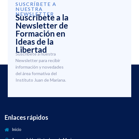
SUSCRÍBETE A
NUESTRA
NEWSLETTER
Suscríbete a la
Newsletter de
Formación en
Ideas de la
Libertad
Suscríbete a nuestra
Newsletter para recibir
información y novedades
del área formativa del
Instituto Juan de Mariana.
Enlaces rápidos
Inicio