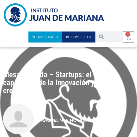
0
HAZTE SOCIO
NEWSLETTER
Mesa redonda – Startups: el motor
capitalista de la innovación y el
crecimiento
RAQUEL MERINO JARA