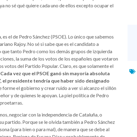
e ya no sé qué quiere cada uno de ellos excepto ocupar el
ta, es el de Pedro Sánchez (PSOE). Lo único que sabemos
ariano Rajoy. No sé si sabe que es el candidato a
o que tanto Pedro como los demás grupos de izquierda
iones, la suma de los votos de los españoles que votaron
s votos del Partido Popular. Claro, es que solamente el
.
Cada vez que el PSOE ganó sin mayoría absoluta
”, el presidente tendría que haber sido designado
e forme el gobierno y crear ruido a ver si alcanzo el sillón
señor y de quienes le apoyan. La piel política de Pedro
 proetarras.
os, negociar con la independencia de Cataluña, o
 su partido. Porque se le olvida también a Pedro Sánchez
rsona (para bien o para mal), de manera que se debe al
 reniega. Reniega de Susana Díaz y probablemente de