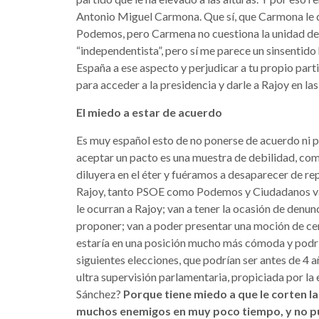
Antonio Miguel Carmona. Que sí, que Carmona le d
Podemos, pero Carmena no cuestiona la unidad de E
“independentista”, pero sí me parece un sinsentid
España a ese aspecto y perjudicar a tu propio parti
para acceder a la presidencia y darle a Rajoy en las
El miedo a estar de acuerdo
Es muy español esto de no ponerse de acuerdo ni p
aceptar un pacto es una muestra de debilidad, como 
diluyera en el éter y fuéramos a desaparecer de repe
Rajoy, tanto PSOE como Podemos y Ciudadanos van 
le ocurran a Rajoy; van a tener la ocasión de denun
proponer; van a poder presentar una moción de cen
estaría en una posición mucho más cómoda y podrí
siguientes elecciones, que podrían ser antes de 4 a
ultra supervisión parlamentaria, propiciada por la
Sánchez?
Porque tiene miedo a que le corten l
muchos enemigos en muy poco tiempo, y no p