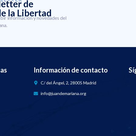
letter de
e la Libertad
ibir información y novedades del
ana.
nas
Información de contacto
Sí
C/ del Ángel, 2, 28005 Madrid
info@juandemariana.org