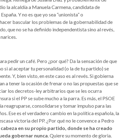
io la alcaldía a Manuela Carmena, candidata de
spaña. Y no es que yo sea “unionista” o
o hacer bascular los problemas de la gobernabilidad de
do, que no se ha definido independentista sino al revés,
 narices.
ara pedir un café. Pero ¿por qué? Da la sensación de que
si al aceptar tu personalidad (o la de tu partido) se
nte. Y, bien visto, en este caso es al revés. Si gobierna
a tener la ocasión de frenar o no las propuestas que se
ciar los decretos-ley arbitrarios que se les ocurra
sura si el PP se sube mucho a la parra. Es más, el PSOE
a reagruparse, consolidarse y tomar impulso para las
ños. Ese es el verdadero cambio en la política española, la
 escasa victoria del PP. ¿Por qué no le convence a Pedro
a cabeza en su propio partido, donde se ha creado
ueda gobernar nunca
. Quiere su momento de gloria.