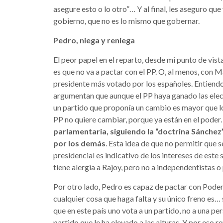
asegure esto o lo otro”… Y al final, les aseguro qu
gobierno, que no es lo mismo que gobernar.
Pedro, niega y reniega
El peor papel en el reparto, desde mi punto de vis
es que no va a pactar con el PP. O, al menos, con M
presidente más votado por los españoles. Entiend
argumentan que aunque el PP haya ganado las elecc
un partido que proponía un cambio es mayor que lo
PP no quiere cambiar, porque ya están en el poder
parlamentaria, siguiendo la “doctrina Sánchez
por los demás
. Esta idea de que no permitir que s
presidencial es indicativo de los intereses de este 
tiene alergia a Rajoy, pero no a independentistas o
Por otro lado, Pedro es capaz de pactar con Podem
cualquier cosa que haga falta y su único freno es…
que en este país uno vota a un partido, no a una pe
partido que le ha elevado a las alturas. Y por eso