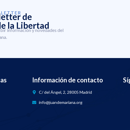
SLETTER
letter de
e la Libertad
ibir información y novedades del
ana.
nas
Información de contacto
Sí
C/ del Ángel, 2, 28005 Madrid
info@juandemariana.org