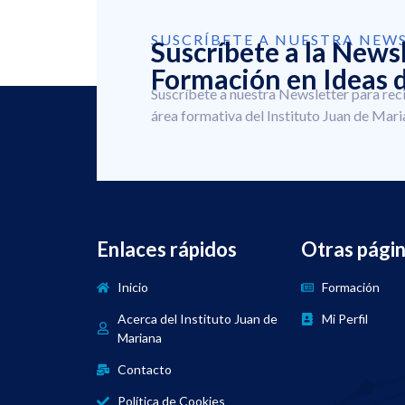
SUSCRÍBETE A NUESTRA NEW
Suscríbete a la News
Formación en Ideas d
Suscríbete a nuestra Newsletter para rec
área formativa del Instituto Juan de Mari
Enlaces rápidos
Otras pági
Inicio
Formación
Acerca del Instituto Juan de
Mi Perfil
Mariana
Contacto
Política de Cookies