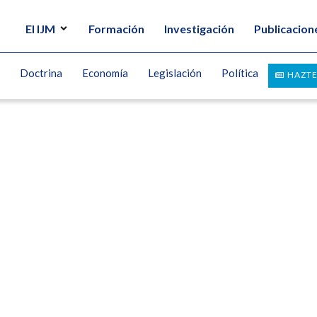
El IJM
Formación
Investigación
Publicacion
Doctrina
Economía
Legislación
Política
HAZTE
ñez – La liberalización y desregulac
UEZ