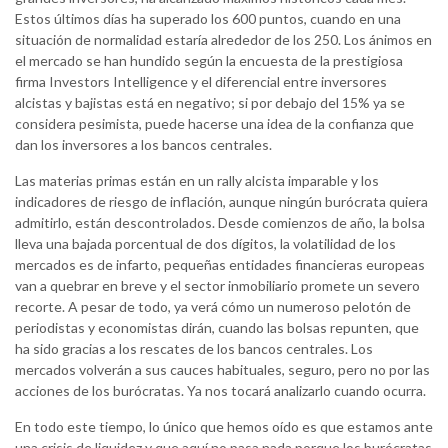
Estos últimos días ha superado los 600 puntos, cuando en una
situación de normalidad estaría alrededor de los 250. Los ánimos en
el mercado se han hundido según la encuesta de la prestigiosa
firma Investors Intelligence y el diferencial entre inversores
alcistas y bajistas está en negativo; si por debajo del 15% ya se
considera pesimista, puede hacerse una idea de la confianza que
dan los inversores a los bancos centrales.
Las materias primas están en un rally alcista imparable y los
indicadores de riesgo de inflación, aunque ningún burócrata quiera
admitirlo, están descontrolados. Desde comienzos de año, la bolsa
lleva una bajada porcentual de dos dígitos, la volatilidad de los
mercados es de infarto, pequeñas entidades financieras europeas
van a quebrar en breve y el sector inmobiliario promete un severo
recorte. A pesar de todo, ya verá cómo un numeroso pelotón de
periodistas y economistas dirán, cuando las bolsas repunten, que
ha sido gracias a los rescates de los bancos centrales. Los
mercados volverán a sus cauces habituales, seguro, pero no por las
acciones de los burócratas. Ya nos tocará analizarlo cuando ocurra.
En todo este tiempo, lo único que hemos oído es que estamos ante
una crisis de liquidez y que aquí no pasa nada porque los burócratas