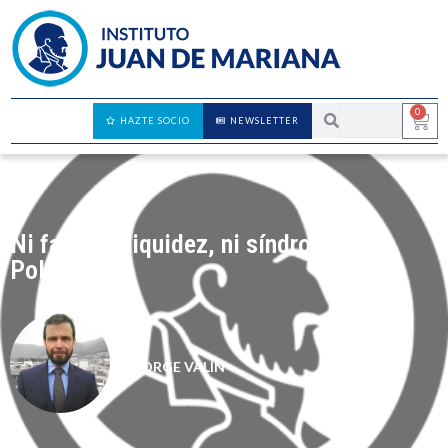
0
HAZTE SOCIO
NEWSLETTER
Ni falta de liquidez, ni síndrome de
Polonio
JORGE VALÍN