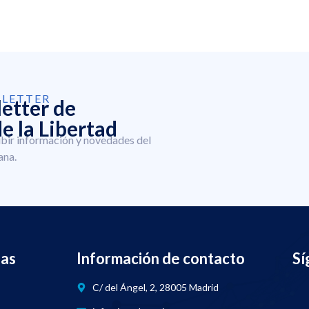
SLETTER
letter de
e la Libertad
ibir información y novedades del
ana.
nas
Información de contacto
Sí
C/ del Ángel, 2, 28005 Madrid