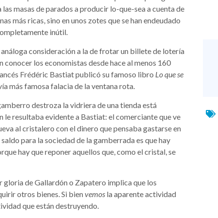
a las masas de parados a producir lo-que-sea a cuenta de
onas más ricas, sino en unos zotes que se han endeudado
completamente inútil.
 análoga consideración a la de frotar un billete de lotería
ran conocer los economistas desde hace al menos 160
francés Frédéric Bastiat publicó su famoso libro
Lo que se
ía más famosa falacia de la ventana rota.
gamberro destroza la vidriera de una tienda está
n le resultaba evidente a Bastiat: el comerciante que ve
eva al cristalero con el dinero que pensaba gastarse en
 el saldo para la sociedad de la gamberrada es que hay
rque hay que reponer aquellos que, como el cristal, se
r gloria de Gallardón o Zapatero implica que los
irir otros bienes. Si bien
vemos
la aparente actividad
tividad que están destruyendo.