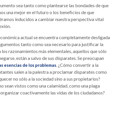
gumento sea tanto como plantearse las bondades de que
os una mejor en el futuro o los beneficios de que
iéramos inducidos a cambiar nuestra perspectiva vital
exión.
 económica actual se encuentra completamente desligada
argumentos tanto como sea necesario para justificar la
ra los razonamientos más elementales, aquellos que sólo
egarse, están a salvo de sus disparates. Se preocupan
. ¿Cómo convertir a la
as esencias de los problemas
ntantes salen a la palestra a proclamar disparates como
uecer no sólo a la sociedad sino a sus propietarios?
no sean vistos como una calamidad, como una plaga
ra organizar coactivamente las vidas de los ciudadanos?