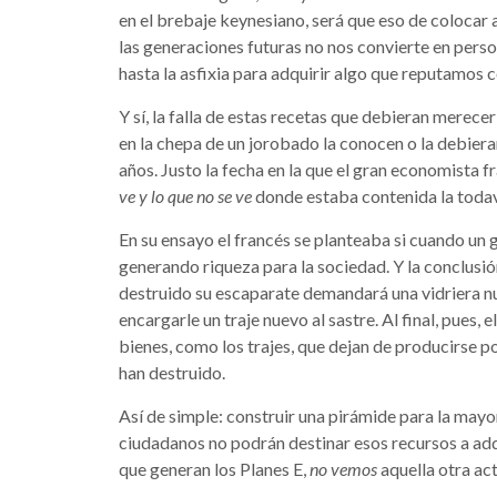
en el brebaje keynesiano, será que eso de colocar 
las generaciones futuras no nos convierte en pers
hasta la asfixia para adquirir algo que reputamos 
Y sí, la falla de estas recetas que debieran merecer
en la chepa de un jorobado la conocen o la debie
años. Justo la fecha en la que el gran economista 
ve y lo que no se ve
donde estaba contenida la todav
En su ensayo el francés se planteaba si cuando un 
generando riqueza para la sociedad. Y la conclusió
destruido su escaparate demandará una vidriera nu
encargarle un traje nuevo al sastre. Al final, pues,
bienes, como los trajes, que dejan de producirse po
han destruido.
Así de simple: construir una pirámide para la mayo
ciudadanos no podrán destinar esos recursos a adqu
que generan los Planes E,
no vemos
aquella otra ac