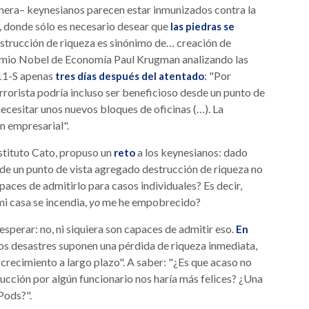
nera– keynesianos parecen estar inmunizados contra la
a, donde sólo es necesario desear que
las piedras se
estrucción de riqueza es sinónimo de… creación de
Premio Nobel de Economía Paul Krugman analizando las
 11-S apenas
: "Por
tres días después del atentado
errorista podría incluso ser beneficioso desde un punto de
cesitar unos nuevos bloques de oficinas (…). La
n empresarial".
stituto Cato, propuso un
a los keynesianos: dado
reto
de un punto de vista agregado destrucción de riqueza no
paces de admitirlo para casos individuales? Es decir,
mi casa se incendia,
yo
me he empobrecido?
esperar: no, ni siquiera son capaces de admitir eso.
En
os desastres suponen una pérdida de riqueza inmediata,
recimiento a largo plazo". A saber: "¿Es que acaso no
cción por algún funcionario nos haría más felices? ¿Una
Pods?".