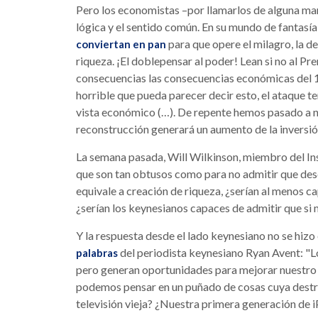
Pero los economistas –por llamarlos de alguna ma
lógica y el sentido común. En su mundo de fantasí
para que opere el milagro, la d
conviertan en pan
riqueza. ¡El doblepensar al poder! Lean si no al 
consecuencias las consecuencias económicas del
horrible que pueda parecer decir esto, el ataque t
vista económico (…). De repente hemos pasado a ne
reconstrucción generará un aumento de la inversió
La semana pasada, Will Wilkinson, miembro del In
que son tan obtusos como para no admitir que des
equivale a creación de riqueza, ¿serían al menos ca
¿serían los keynesianos capaces de admitir que si 
Y la respuesta desde el lado keynesiano no se hizo 
del periodista keynesiano Ryan Avent: "L
palabras
pero generan oportunidades para mejorar nuestro c
podemos pensar en un puñado de cosas cuya destru
televisión vieja? ¿Nuestra primera generación de i