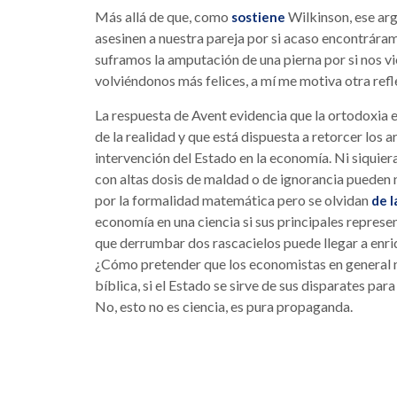
Más allá de que, como
Wilkinson, ese ar
sostiene
asesinen a nuestra pareja por si acaso encontráram
suframos la amputación de una pierna por si nos v
volviéndonos más felices, a mí me motiva otra refl
La respuesta de Avent evidencia que la ortodoxia
de la realidad y que está dispuesta a retorcer los 
intervención del Estado en la economía. Ni siquie
con altas dosis de maldad o de ignorancia pueden n
por la formalidad matemática pero se olvidan
de l
economía en una ciencia si sus principales represe
que derrumbar dos rascacielos puede llegar a enriq
¿Cómo pretender que los economistas en general 
bíblica, si el Estado se sirve de sus disparates pa
No, esto no es ciencia, es pura propaganda.