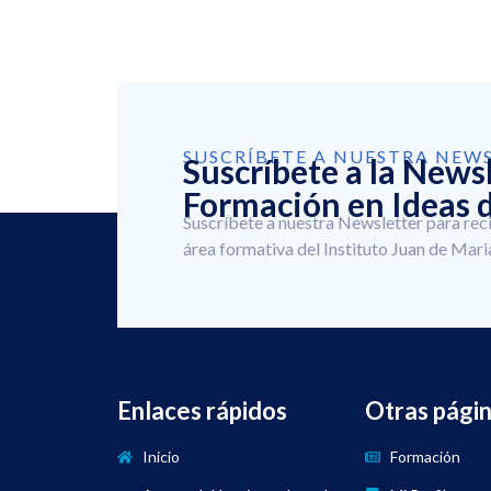
SUSCRÍBETE A NUESTRA NEW
Suscríbete a la News
Formación en Ideas d
Suscríbete a nuestra Newsletter para rec
área formativa del Instituto Juan de Mari
Enlaces rápidos
Otras pági
Inicio
Formación