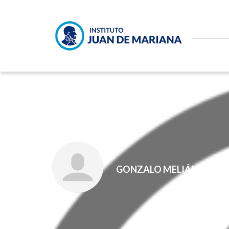
No con mi dinero
GONZALO MELIÁN