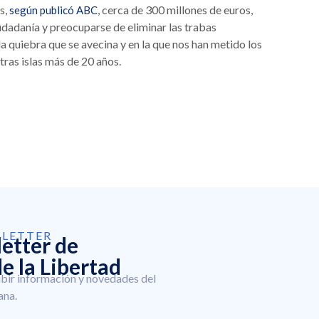
s,
, cerca de 300 millones de euros,
según publicó ABC
iudadanía y preocuparse de eliminar las trabas
la quiebra que se avecina y en la que nos han metido los
ras islas más de 20 años.
SLETTER
letter de
e la Libertad
ibir información y novedades del
ana.