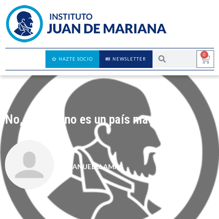
0
HAZTE SOCIO
NEWSLETTER
No, España no es un país machista
MANUEL LLAMAS