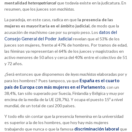
mentalidad
heteropatriarcal
que todavía existe en la judicatura. En
resumen, que los jueces son
machistas
.
La paradoja, en este caso, radica en que
la presencia de las
mujeres es mayoritaria en el ámbito judicial
, de modo que la
datos del
acusación de machismo cae por su propio peso. Los
Consejo General del Poder Judicial
revelan que el 53% de los
jueces son mujeres, frente al 47% de hombres. Por tramos de edad,
las féminas ya representan el 64% de los jueces y magistrados en
activo menores de 50 años y cerca del 40% entre el colectivo de 51
y 72 años.
¿Será entonces que disponemos de
leyes machistas
elaboradas por y
España es el cuarto
para los hombres? Pues tampoco, ya que
país de Europa con más mujeres en el Parlamento
, con un
38,4%, tan sólo superado por Suecia, Finlandia y Bélgica y muy por
encima de la media de la UE (28,7%). Y ocupa el puesto 15º a nivel
mundial, de un total de casi 200 países.
Y todo ello sin contar que la presencia femenina en la universidad
es superior a la de los hombres, que hoy hay más mujeres
discriminación laboral
trabajando que nunca o que la famosa
que