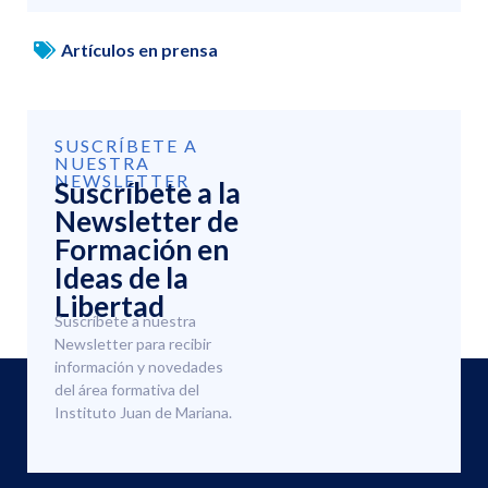
Artículos en prensa
SUSCRÍBETE A
NUESTRA
NEWSLETTER
Suscríbete a la
Newsletter de
Formación en
Ideas de la
Libertad
Suscríbete a nuestra
Newsletter para recibir
información y novedades
del área formativa del
Instituto Juan de Mariana.