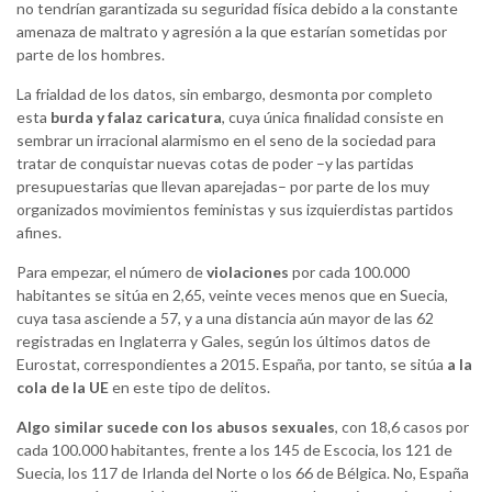
no tendrían garantizada su seguridad física debido a la constante
amenaza de maltrato y agresión a la que estarían sometidas por
parte de los hombres.
La frialdad de los datos, sin embargo, desmonta por completo
esta
burda y falaz caricatura
, cuya única finalidad consiste en
sembrar un irracional alarmismo en el seno de la sociedad para
tratar de conquistar nuevas cotas de poder –y las partidas
presupuestarias que llevan aparejadas– por parte de los muy
organizados movimientos feministas y sus izquierdistas partidos
afines.
Para empezar, el número de
violaciones
por cada 100.000
habitantes se sitúa en 2,65, veinte veces menos que en Suecia,
cuya tasa asciende a 57, y a una distancia aún mayor de las 62
registradas en Inglaterra y Gales, según los últimos datos de
Eurostat, correspondientes a 2015. España, por tanto, se sitúa
a la
cola de la UE
en este tipo de delitos.
Algo similar sucede con los abusos sexuales
, con 18,6 casos por
cada 100.000 habitantes, frente a los 145 de Escocia, los 121 de
Suecia, los 117 de Irlanda del Norte o los 66 de Bélgica. No, España