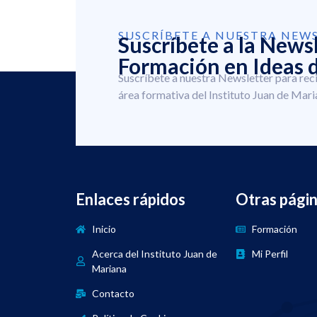
SUSCRÍBETE A NUESTRA NEW
Suscríbete a la News
Formación en Ideas d
Suscríbete a nuestra Newsletter para rec
área formativa del Instituto Juan de Mari
Enlaces rápidos
Otras pági
Inicio
Formación
Acerca del Instituto Juan de
Mi Perfil
Mariana
Contacto