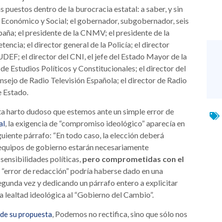
puestos dentro de la burocracia estatal: a saber, y sin
o Económico y Social; el gobernador, subgobernador, seis
paña; el presidente de la CNMV; el presidente de la
cia; el director general de la Policía; el director
 UDEF; el director del CNI, el jefe del Estado Mayor de la
 de Estudios Políticos y Constitucionales; el director del
onsejo de Radio Televisión Española; el director de Radio
e Estado.
lta harto dudoso que estemos ante un simple error de
, la exigencia de “compromiso ideológico” aparecía en
al
guiente párrafo: “En todo caso, la elección deberá
s equipos de gobierno estarán necesariamente
ensibilidades políticas,
pero comprometidas con el
ño “error de redacción” podría haberse dado en una
egunda vez y dedicando un párrafo entero a explicitar
la lealtad ideológica al “Gobierno del Cambio”.
, Podemos no rectifica, sino que sólo nos
 de su propuesta