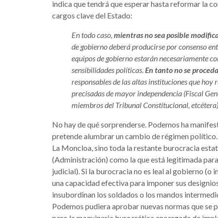
indica que tendrá que esperar hasta reformar la c
cargos clave del Estado:
En todo caso,
mientras no sea posible modific
de gobierno deberá producirse por consenso entre
equipos de gobierno estarán necesariamente co
sensibilidades políticas.
En tanto no se proceda
responsables de las altas instituciones que ho
precisadas de mayor independencia (Fiscal Gene
miembros del Tribunal Constitucional, etcétera)
No hay de qué sorprenderse. Podemos ha manifest
pretende alumbrar un cambio de régimen político. Y
La Moncloa, sino toda la restante burocracia estat
(Administración) como la que está legitimada para
judicial). Si la burocracia no es leal al gobierno (
una capacidad efectiva para imponer sus designios 
insubordinan los soldados o los mandos intermedio
Podemos pudiera aprobar nuevas normas que se pu
pero la maquinaria burocrática encargada de implem