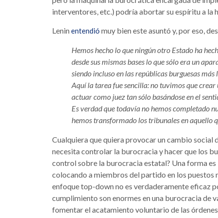
interventores, etc.) podría abortar su espíritu a la 
Lenin
muy bien este asuntó y, por eso, des
entendió
Hemos hecho lo que ningún otro Estado ha hech
desde sus mismas bases lo que sólo era un apara
siendo incluso en las repúblicas burguesas más l
Aquí la tarea fue sencilla: no tuvimos que crea
actuar como juez tan sólo basándose en el sentid
Es verdad que todavía no hemos completado nue
hemos transformado los tribunales en aquello q
Cualquiera que quiera provocar un cambio social
necesita controlar la burocracia y hacer que los bu
control sobre la burocracia estatal? Una forma e
colocando a miembros del partido en los puestos 
enfoque top-down no es verdaderamente eficaz por
cumplimiento son enormes en una burocracia de var
fomentar el acatamiento voluntario de las órdene