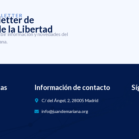
SLETTER
letter de
e la Libertad
ibir información y novedades del
ana.
nas
Información de contacto
Sí
C/ del Ángel, 2, 28005 Madrid
info@juandemariana.org