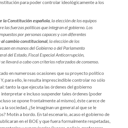
onstitución para poder controlar ideológicamente a los
ar la Constitución española
, la elección de los equipos
 las fuerzas políticas que integran el gobierno. Los
mpuestos por personas capaces y con diferentes
 al cambio constitucional
, la elección de los
y recaen en manos del Gobierno o del Parlamento
ral del Estado, Fiscal Especial Anticorrupción,
 se llevará a cabo con criterios reforzados de consenso.
ado en numerosas ocasiones que su proyecto político
, para ello, le resulta imprescindible controlar no sólo
al: tanto la que ejecuta las órdenes del gobierno
 interpretar e incluso suspender tales órdenes (poder
o incluso se opone frontalmente al mismo), éste carece de
a la sociedad. ¿Se imaginan un general al que se le
s? Motín a bordo. En tal escenario, acaso el gobierno de
blicaran en el BOE y que fuera formalmente respetadas,
entarlas y supervisarlas (jueces, policía, profesores,