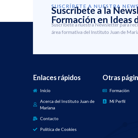
SUSCRÍBETE A NUESTRA NEW
Suscríbete a la News
Formación en Ideas d
Suscríbete a nuestra Newsletter para rec
área formativa del Instituto Juan de Mari
Enlaces rápidos
Otras pági
Inicio
Formación
Acerca del Instituto Juan de
Mi Perfil
Mariana
Contacto
Política de Cookies