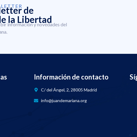
SLETTER
letter de
e la Libertad
ibir información y novedades del
ana.
nas
Información de contacto
Sí
C/ del Ángel, 2, 28005 Madrid
info@juandemariana.org