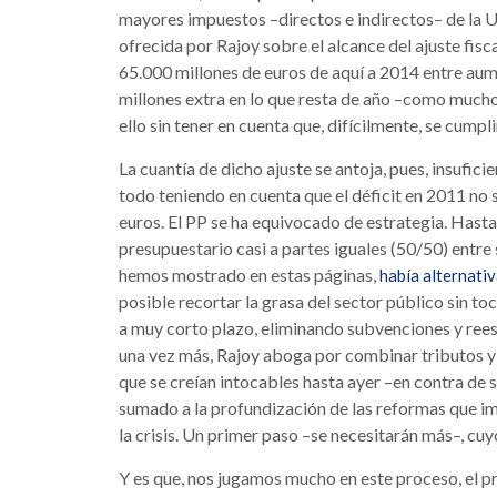
mayores impuestos –directos e indirectos– de la U
ofrecida por Rajoy sobre el alcance del ajuste fisc
65.000 millones de euros de aquí a 2014 entre aum
millones extra en lo que resta de año –como mucho
ello sin tener en cuenta que, difícilmente, se cumpl
La cuantía de dicho ajuste se antoja, pues, insuficie
todo teniendo en cuenta que el déficit en 2011 no s
euros. El PP se ha equivocado de estrategia. Hasta
presupuestario casi a partes iguales (50/50) entre
hemos mostrado en estas páginas,
había alternati
posible recortar la grasa del sector público sin to
a muy corto plazo, eliminando subvenciones y rees
una vez más, Rajoy aboga por combinar tributos y 
que se creían intocables hasta ayer –en contra de s
sumado a la profundización de las reformas que i
la crisis. Un primer paso –se necesitarán más–, cuy
Y es que, nos jugamos mucho en este proceso, el pr