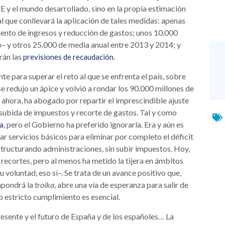
E y el mundo desarrollado, sino en la propia estimación
al que conllevará la aplicación de tales medidas: apenas
ento de ingresos y reducción de gastos; unos 10.000
– y otros 25.000 de media anual entre 2013 y 2014; y
irán las
.
previsiones de recaudación
nte para superar el reto al que se enfrenta el país, sobre
e redujo un ápice y volvió a rondar los 90.000 millones de
 ahora, ha abogado por repartir el imprescindible ajuste
 subida de impuestos y recorte de gastos. Tal y como
, pero el Gobierno ha preferido ignorarla. Era y aún es
va
car servicios básicos para eliminar por completo el déficit
tructurando administraciones, sin subir impuestos. Hoy,
recortes, pero al menos ha metido la tijera en ámbitos
u voluntad, eso sí–. Se trata de un avance positivo que,
mpondrá la
troika
, abre una vía de esperanza para salir de
o estricto cumplimiento es esencial.
esente y el futuro de España y de los españoles… La